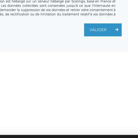
tion est hébergé sur un serveur hébergé par Scalingo, basé en France et
. Les données collectées sont conservées jusqu’à ce que l’Internaute en
z demander la suppression de vos données et retirer votre consentement à
, de rectification ou de limitation du traitement relatif à vos données à
ité de vos données. Vous pouvez exercer ces droits auprès du délégué à la
ège social de LÉGAVOX et est joignable à l’adresse mail suivante :
traitement est la société LÉGAVOX, sis 9 rue Léopold Sédar Senghor,
VALIDER
legavox.fr. Vous avez également le droit d’introduire une réclamation