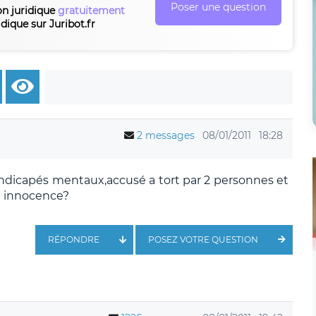
Poser une question
on juridique
gratuitement
idique sur Juribot.fr
2 messages
08/01/2011
18:28
andicapés mentaux,accusé a tort par 2 personnes et
 innocence?
RÉPONDRE
POSEZ VOTRE QUESTION