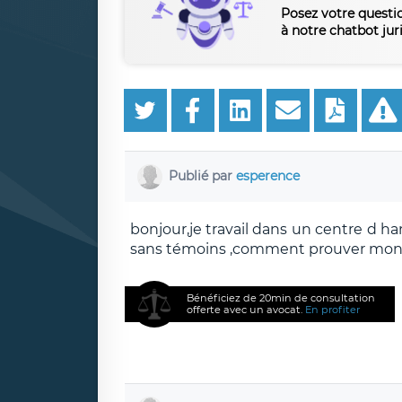
Posez votre questi
à notre chatbot jur
Publié par
esperence
bonjour,je travail dans un centre d h
sans témoins ,comment prouver mon
Bénéficiez de 20min de consultation
offerte avec un avocat.
En profiter