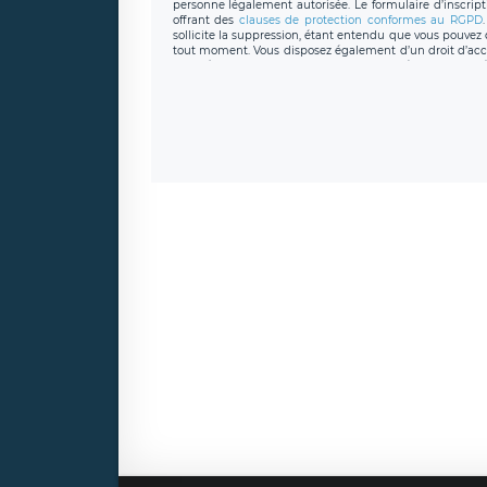
personne légalement autorisée. Le formulaire d’inscrip
offrant des
clauses de protection conformes au RGPD
sollicite la suppression, étant entendu que vous pouve
tout moment. Vous disposez également d’un droit d’accès
caractère personnel, ainsi que d’un droit à la portabil
protection des données de LÉGAVOX qui exerce au si
donneespersonnelles@legavox.fr. Le responsable de 
joignable à l’adresse mail : responsabledetraitement@
auprès d’une autorité de contrôle.