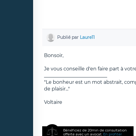
Publié par
Laure11
Bonsoir,
Je vous conseille d'en faire part à vot
__________________________
"Le bonheur est un mot abstrait, co
de plaisir..."
Voltaire
Bénéficiez de 20min de consultation
offerte avec un avocat.
En profiter