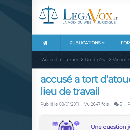
PUBLICATIONS
FOR
Accueil
Forum
Droit pénal
Victime
accusé a tort d'at
lieu de travail
Publié le
08/01/2011
Vu 2647 fois
3
P
Une question j