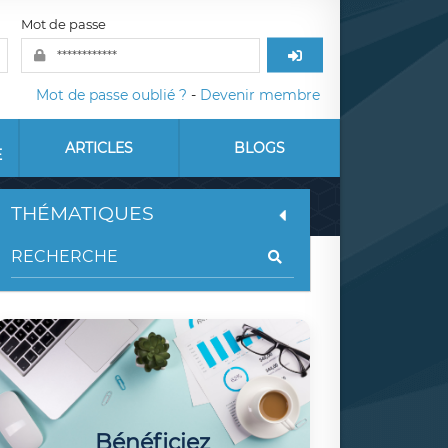
Mot de passe
Mot de passe oublié ?
-
Devenir membre
ARTICLES
BLOGS
E
THÉMATIQUES
Bénéficiez