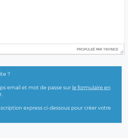
 PROPULSÉ PAR 
TINYMCE
ite ?
mps email et mot de passe sur
le formulaire en
.
nscription express ci-dessous pour créer votre