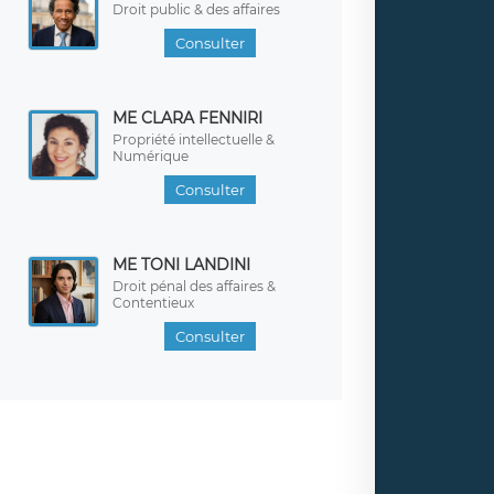
Droit public & des affaires
Consulter
ME CLARA FENNIRI
Propriété intellectuelle &
Numérique
Consulter
ME TONI LANDINI
Droit pénal des affaires &
Contentieux
Consulter