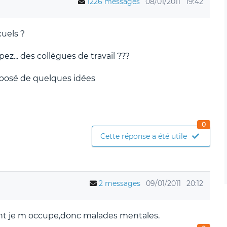
1226 messages
08/01/2011
19:42
uels ?
... des collègues de travail ???
mposé de quelques idées
0
Cette réponse a été utile
2 messages
09/01/2011
20:12
ont je m occupe,donc malades mentales.