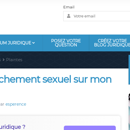
Email
POSEZ VOTRE
CRÉEZ VOTRE
UM JURIDIQUE
QUESTION
BLOG JURIDIQU
s
Plaintes
ouchement sexuel sur mon
ar
esperence
uridique ?