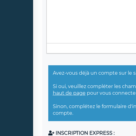
Avez-vous déjà un compte sur le s
Si oui, veuillez compléter les cha
haut de page
pour vous connecter
Sinon, complétez le formulaire d'i
compte.
INSCRIPTION EXPRESS :