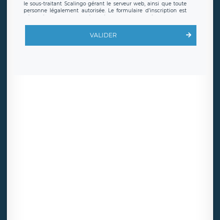
le sous-traitant Scalingo gérant le serveur web, ainsi que toute
personne légalement autorisée. Le formulaire d’inscription est
hébergé sur un serveur hébergé par Scalingo, basé en France et
offrant des
clauses de protection conformes au RGPD
. Les
données collectées sont conservées jusqu’à ce que l’Internaute
VALIDER
en sollicite la suppression, étant entendu que vous pouvez
demander la suppression de vos données et retirer votre
consentement à tout moment. Vous disposez également d’un
droit d’accès, de rectification ou de limitation du traitement
relatif à vos données à caractère personnel, ainsi que d’un droit à
la portabilité de vos données. Vous pouvez exercer ces droits
auprès du délégué à la protection des données de LÉGAVOX qui
exerce au siège social de LÉGAVOX et est joignable à l’adresse
mail suivante : donneespersonnelles@legavox.fr. Le responsable
de traitement est la société LÉGAVOX, sis 9 rue Léopold Sédar
Senghor, joignable à l’adresse mail :
responsabledetraitement@legavox.fr. Vous avez également le
droit d’introduire une réclamation auprès d’une autorité de
contrôle.