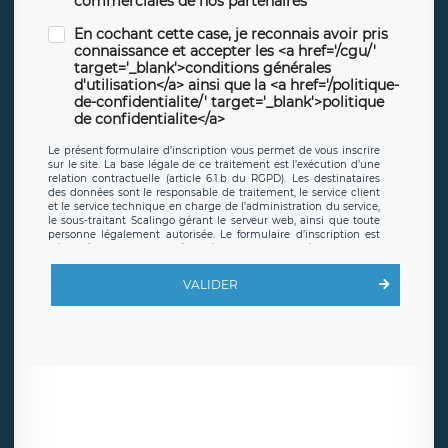
commerciales de nos partenaires
En cochant cette case, je reconnais avoir pris
connaissance et accepter les <a href='/cgu/'
target='_blank'>conditions générales
d'utilisation</a> ainsi que la <a href='/politique-
de-confidentialite/' target='_blank'>politique
de confidentialite</a>
Le présent formulaire d’inscription vous permet de vous inscrire
sur le site. La base légale de ce traitement est l’exécution d’une
relation contractuelle (article 6.1.b du RGPD). Les destinataires
des données sont le responsable de traitement, le service client
et le service technique en charge de l’administration du service,
le sous-traitant Scalingo gérant le serveur web, ainsi que toute
personne légalement autorisée. Le formulaire d’inscription est
hébergé sur un serveur hébergé par Scalingo, basé en France et
offrant des
clauses de protection conformes au RGPD
. Les
données collectées sont conservées jusqu’à ce que l’Internaute
VALIDER
en sollicite la suppression, étant entendu que vous pouvez
demander la suppression de vos données et retirer votre
consentement à tout moment. Vous disposez également d’un
droit d’accès, de rectification ou de limitation du traitement
relatif à vos données à caractère personnel, ainsi que d’un droit à
la portabilité de vos données. Vous pouvez exercer ces droits
auprès du délégué à la protection des données de LÉGAVOX qui
exerce au siège social de LÉGAVOX et est joignable à l’adresse
mail suivante : donneespersonnelles@legavox.fr. Le responsable
de traitement est la société LÉGAVOX, sis 9 rue Léopold Sédar
Senghor, joignable à l’adresse mail :
responsabledetraitement@legavox.fr. Vous avez également le