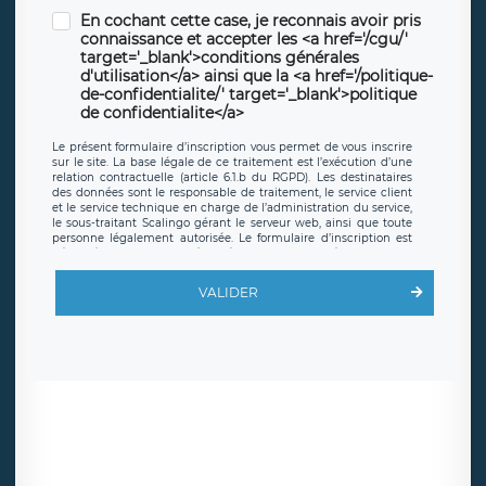
En cochant cette case, je reconnais avoir pris
connaissance et accepter les <a href='/cgu/'
target='_blank'>conditions générales
d'utilisation</a> ainsi que la <a href='/politique-
de-confidentialite/' target='_blank'>politique
de confidentialite</a>
Le présent formulaire d’inscription vous permet de vous inscrire
sur le site. La base légale de ce traitement est l’exécution d’une
relation contractuelle (article 6.1.b du RGPD). Les destinataires
des données sont le responsable de traitement, le service client
et le service technique en charge de l’administration du service,
le sous-traitant Scalingo gérant le serveur web, ainsi que toute
personne légalement autorisée. Le formulaire d’inscription est
hébergé sur un serveur hébergé par Scalingo, basé en France et
offrant des
clauses de protection conformes au RGPD
. Les
données collectées sont conservées jusqu’à ce que l’Internaute
VALIDER
en sollicite la suppression, étant entendu que vous pouvez
demander la suppression de vos données et retirer votre
consentement à tout moment. Vous disposez également d’un
droit d’accès, de rectification ou de limitation du traitement
relatif à vos données à caractère personnel, ainsi que d’un droit à
la portabilité de vos données. Vous pouvez exercer ces droits
auprès du délégué à la protection des données de LÉGAVOX qui
exerce au siège social de LÉGAVOX et est joignable à l’adresse
mail suivante : donneespersonnelles@legavox.fr. Le responsable
de traitement est la société LÉGAVOX, sis 9 rue Léopold Sédar
Senghor, joignable à l’adresse mail :
responsabledetraitement@legavox.fr. Vous avez également le
droit d’introduire une réclamation auprès d’une autorité de