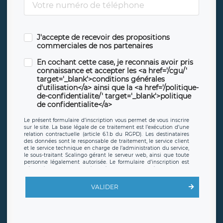
J'accepte de recevoir des propositions
commerciales de nos partenaires
En cochant cette case, je reconnais avoir pris
connaissance et accepter les <a href='/cgu/'
target='_blank'>conditions générales
d'utilisation</a> ainsi que la <a href='/politique-
de-confidentialite/' target='_blank'>politique
de confidentialite</a>
Le présent formulaire d’inscription vous permet de vous inscrire
sur le site. La base légale de ce traitement est l’exécution d’une
relation contractuelle (article 6.1.b du RGPD). Les destinataires
des données sont le responsable de traitement, le service client
et le service technique en charge de l’administration du service,
le sous-traitant Scalingo gérant le serveur web, ainsi que toute
personne légalement autorisée. Le formulaire d’inscription est
hébergé sur un serveur hébergé par Scalingo, basé en France et
offrant des
clauses de protection conformes au RGPD
. Les
données collectées sont conservées jusqu’à ce que l’Internaute
VALIDER
en sollicite la suppression, étant entendu que vous pouvez
demander la suppression de vos données et retirer votre
consentement à tout moment. Vous disposez également d’un
droit d’accès, de rectification ou de limitation du traitement
relatif à vos données à caractère personnel, ainsi que d’un droit à