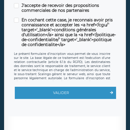
J'accepte de recevoir des propositions
commerciales de nos partenaires
En cochant cette case, je reconnais avoir pris
connaissance et accepter les <a href='/cgu/'
target='_blank'>conditions générales
d'utilisation</a> ainsi que la <a href='/politique-
de-confidentialite/' target='_blank'>politique
de confidentialite</a>
Le présent formulaire d’inscription vous permet de vous inscrire
sur le site. La base légale de ce traitement est l’exécution d’une
relation contractuelle (article 6.1.b du RGPD). Les destinataires
des données sont le responsable de traitement, le service client
et le service technique en charge de l’administration du service,
le sous-traitant Scalingo gérant le serveur web, ainsi que toute
personne légalement autorisée. Le formulaire d’inscription est
hébergé sur un serveur hébergé par Scalingo, basé en France et
offrant des
clauses de protection conformes au RGPD
. Les
données collectées sont conservées jusqu’à ce que l’Internaute
VALIDER
en sollicite la suppression, étant entendu que vous pouvez
demander la suppression de vos données et retirer votre
consentement à tout moment. Vous disposez également d’un
droit d’accès, de rectification ou de limitation du traitement
relatif à vos données à caractère personnel, ainsi que d’un droit à
la portabilité de vos données. Vous pouvez exercer ces droits
auprès du délégué à la protection des données de LÉGAVOX qui
exerce au siège social de LÉGAVOX et est joignable à l’adresse
mail suivante : donneespersonnelles@legavox.fr. Le responsable