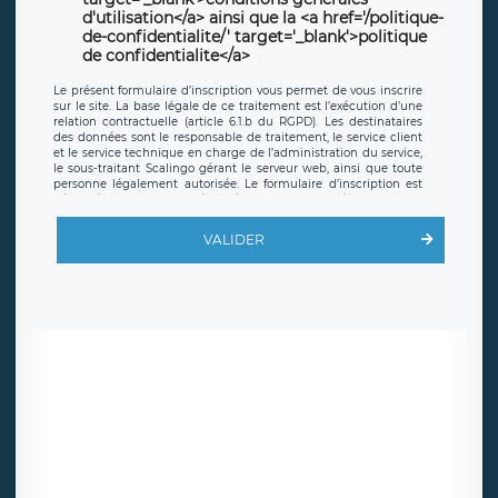
d'utilisation</a> ainsi que la <a href='/politique-
de-confidentialite/' target='_blank'>politique
de confidentialite</a>
Le présent formulaire d’inscription vous permet de vous inscrire
sur le site. La base légale de ce traitement est l’exécution d’une
relation contractuelle (article 6.1.b du RGPD). Les destinataires
des données sont le responsable de traitement, le service client
et le service technique en charge de l’administration du service,
le sous-traitant Scalingo gérant le serveur web, ainsi que toute
personne légalement autorisée. Le formulaire d’inscription est
hébergé sur un serveur hébergé par Scalingo, basé en France et
offrant des
clauses de protection conformes au RGPD
. Les
données collectées sont conservées jusqu’à ce que l’Internaute
VALIDER
en sollicite la suppression, étant entendu que vous pouvez
demander la suppression de vos données et retirer votre
consentement à tout moment. Vous disposez également d’un
droit d’accès, de rectification ou de limitation du traitement
relatif à vos données à caractère personnel, ainsi que d’un droit à
la portabilité de vos données. Vous pouvez exercer ces droits
auprès du délégué à la protection des données de LÉGAVOX qui
exerce au siège social de LÉGAVOX et est joignable à l’adresse
mail suivante : donneespersonnelles@legavox.fr. Le responsable
de traitement est la société LÉGAVOX, sis 9 rue Léopold Sédar
Senghor, joignable à l’adresse mail :
responsabledetraitement@legavox.fr. Vous avez également le
droit d’introduire une réclamation auprès d’une autorité de
contrôle.