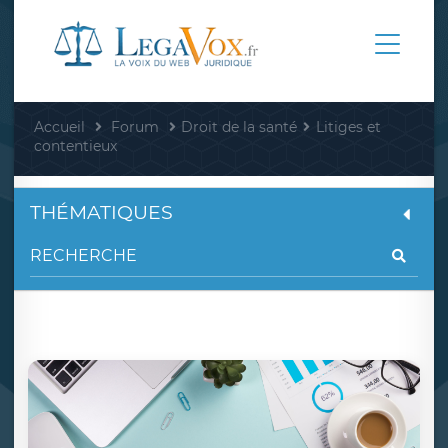
Accueil
Forum
Droit de la santé
Litiges et
contentieux
THÉMATIQUES