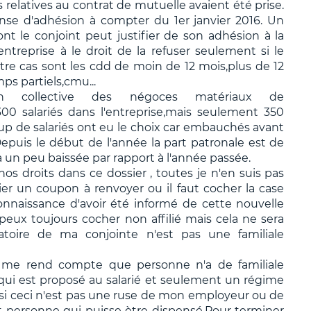
 relatives au contrat de mutuelle avaient été prise.
ense d'adhésion à compter du 1er janvier 2016. Un
ont le conjoint peut justifier de son adhésion à la
treprise à le droit de la refuser seulement si le
autre cas sont les cdd de moin de 12 mois,plus de 12
ps partiels,cmu...
 collective des négoces matériaux de
0 salariés dans l'entreprise,mais seulement 350
up de salariés ont eu le choix car embauchés avant
 Depuis le début de l'année la part patronale est de
 a un peu baissée par rapport à l'année passée.
s droits dans ce dossier , toutes je n'en suis pas
er un coupon à renvoyer ou il faut cocher la case
econnaissance d'avoir été informé de cette nouvelle
peux toujours cocher non affilié mais cela ne sera
atoire de ma conjointe n'est pas une familiale
 me rend compte que personne n'a de familiale
 qui est proposé au salarié et seulement un régime
i ceci n'est pas une ruse de mon employeur ou de
t personne qui puisse ètre dispensé.Pour terminer