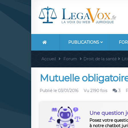
PUBLICATIONS
FOR
Accueil
Forum
Droit de la santé
Lit
Mutuelle obligatoir
Publié le
03/01/2016
Vu 2190 fois
3
Une question j
Posez votre questi
à notre chatbot jur