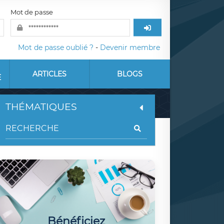
Mot de passe
Mot de passe oublié ?
-
Devenir membre
ARTICLES
BLOGS
E
THÉMATIQUES
Bénéficiez