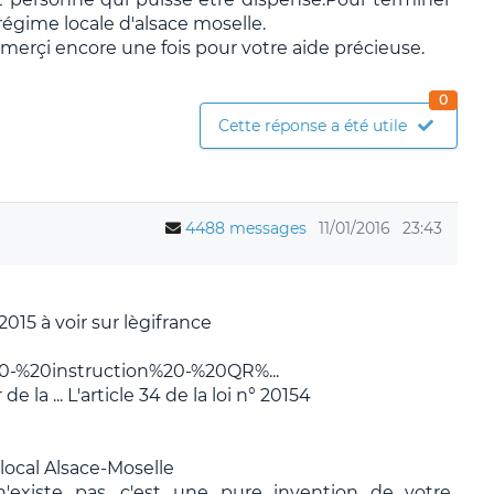
régime locale d'alsace moselle.
merçi encore une fois pour votre aide précieuse.
0
Cette réponse a été utile
4488 messages
11/01/2016
23:43
15 à voir sur lègifrance
SS%20-%20instruction%20-%20QR%...
e la ... L'article 34 de la loi n° 20154
local Alsace-Moselle
 n'existe pas ,c'est une pure invention de votre