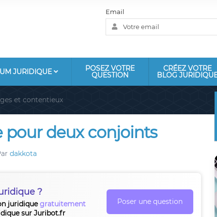
Email
POSEZ VOTRE
CRÉEZ VOTRE
UM JURIDIQUE
QUESTION
BLOG JURIDIQU
iges et contentieux
e pour deux conjoints
Par
dakkota
uridique ?
Poser une question
on juridique
gratuitement
idique sur Juribot.fr