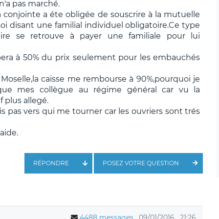
 n'a pas marché.
conjointe a éte obligée de souscrire à la mutuelle
i disant une familial individuel obligatoire.Ce type
aire se retrouve à payer une familiale pour lui
cipera à 50% du prix seulement pour les embauchés
e Moselle,la caisse me rembourse à 90%,pourquoi je
que mes collègue au régime général car vu la
 plus allegé.
s pas vers qui me tourner car les ouvriers sont trés
aide.
RÉPONDRE
POSEZ VOTRE QUESTION
4488 messages
09/01/2016
21:26