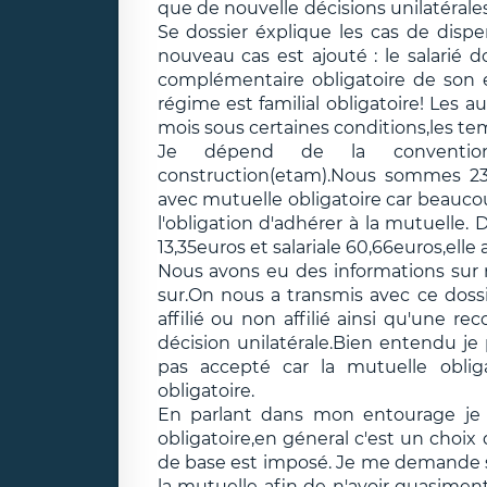
que de nouvelle décisions unilatérales
Se dossier éxplique les cas de disp
nouveau cas est ajouté : le salarié d
complémentaire obligatoire de son en
régime est familial obligatoire! Les 
mois sous certaines conditions,les tem
Je dépend de la convention
construction(etam).Nous sommes 230
avec mutuelle obligatoire car beauco
l'obligation d'adhérer à la mutuelle.
13,35euros et salariale 60,66euros,elle
Nous avons eu des informations sur no
sur.On nous a transmis avec ce dossi
affilié ou non affilié ainsi qu'une r
décision unilatérale.Bien entendu je 
pas accepté car la mutuelle oblig
obligatoire.
En parlant dans mon entourage je
obligatoire,en géneral c'est un choix
de base est imposé. Je me demande s
la mutuelle afin de n'avoir quasimen