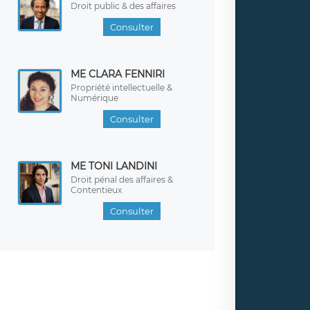
Droit public & des affaires
Consulter
ME CLARA FENNIRI
Propriété intellectuelle &
Numérique
Consulter
ME TONI LANDINI
Droit pénal des affaires &
Contentieux
Consulter