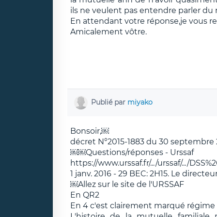
ils ne veulent pas entendre parler du 
En attendant votre réponse,je vous re
Amicalement vôtre.
Publié par
miyako
Bonsoir,￼
décret N°2015-1883 du 30 septembre 20
￼￼Questions/réponses - Urssaf
https://www.urssaf.fr/.../urssaf/.../D
1 janv. 2016 - 29 BEC: 2H15. Le directeur d
￼Allez sur le site de l'URSSAF
En QR2
En 4 c'est clairement marqué régime 
L'histoire de la mutuelle familiale