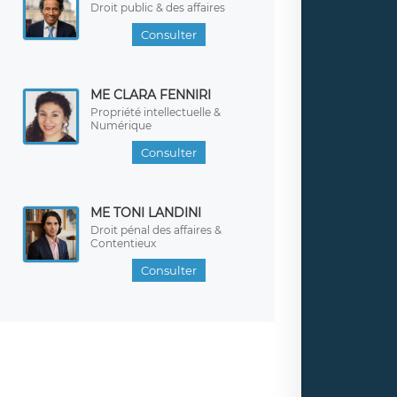
Droit public & des affaires
Consulter
ME CLARA FENNIRI
Propriété intellectuelle &
Numérique
Consulter
ME TONI LANDINI
Droit pénal des affaires &
Contentieux
Consulter