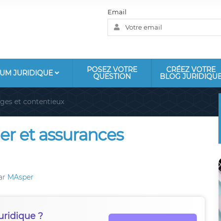
Email
POSEZ VOTRE
CRÉEZ VOTRE
UM JURIDIQUE
QUESTION
BLOG JURIDIQU
iges et contentieux
r et assurances
ar
MAsper
uridique ?