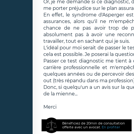
Or, je me demande si ce diagnostic, da
me porter préjudice sur le plan assur
En effet, le syndrome d'Asperger es
assurances, alors qu'il ne m'empêc
chance de ne pas avoir trop de pr
absolument pas à avoir une reconna
travailler, tout en sachant qui je suis.
L'idéal pour moi serait de passer le te
cela est possible. Je poserai la quest
Passer ce test diagnostic me tient à
carrière professionnelle et m'empê
quelques années ou de percevoir des 
out (très répandu dans ma profession)
Donc, si quelqu'un a un avis sur la 
de la mienne...
Merci
Bénéficiez de 20min de consultation
offerte avec un avocat.
En profiter