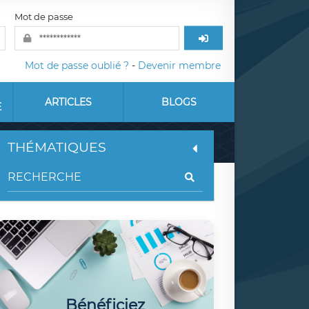
Mot de passe
Mot de passe oublié ?
-
Devenir membre
ARTICLES
BLOGS
E
THÉMATIQUES
Bénéficiez