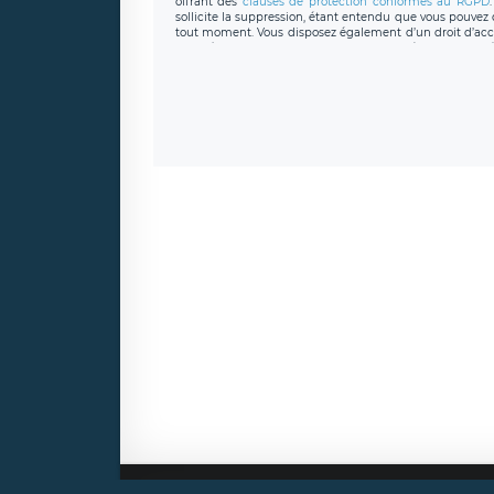
offrant des
clauses de protection conformes au RGPD
sollicite la suppression, étant entendu que vous pouve
tout moment. Vous disposez également d’un droit d’accès
caractère personnel, ainsi que d’un droit à la portabil
protection des données de LÉGAVOX qui exerce au si
donneespersonnelles@legavox.fr. Le responsable de 
joignable à l’adresse mail : responsabledetraitement@
auprès d’une autorité de contrôle.