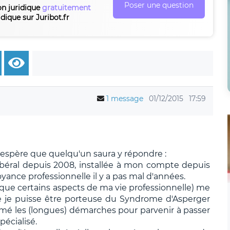
Poser une question
on juridique
gratuitement
idique sur Juribot.fr
1 message
01/12/2015
17:59
 j'espère que quelqu'un saura y répondre :
n libéral depuis 2008, installée à mon compte depuis
oyance professionnelle il y a pas mal d'années.
i que certains aspects de ma vie professionnelle) me
que je puisse être porteuse du Syndrome d'Asperger
ntamé les (longues) démarches pour parvenir à passer
pécialisé.