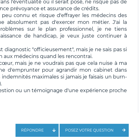
ns l'éventualité où il serait posé, ne risque pas de
ance prévoyance et assurance de crédits.
t peu connu et risque d'effrayer les médecins des
he absolument pas d'exercer mon métier. J'ai la
oblèmes sur le plan professionnel, je ne tiens
issance de handicap, je veux juste continuer à
st diagnostic "officieusement", mais je ne sais pas si
ion aux médecins quand les rencontrai.
 cœur, mais je ne voudrais pas que cela nuise à ma
che d'emprunter pour agrandir mon cabinet dans
indemnités maximales si jamais je faisais un burn-
.
question ou un témoignage d'une expérience proche
RÉPONDRE
POSEZ VOTRE QUESTION