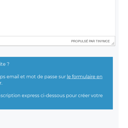
 PROPULSÉ PAR 
TINYMCE
ite ?
mps email et mot de passe sur
le formulaire en
.
nscription express ci-dessous pour créer votre