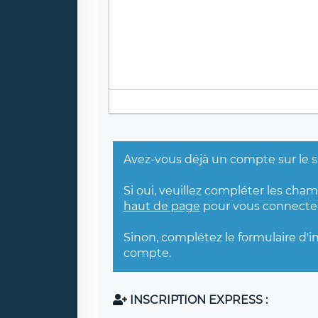
Avez-vous déjà un compte sur le s
Si oui, veuillez compléter les cha
haut de page
pour vous connecter
Sinon, complétez le formulaire d'i
compte.
INSCRIPTION EXPRESS :