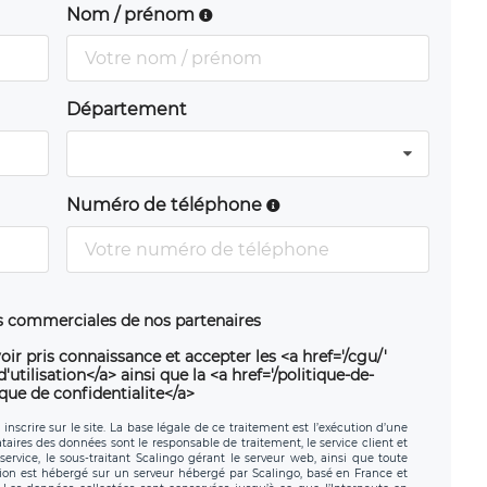
Nom / prénom
Département
Numéro de téléphone
ns commerciales de nos partenaires
oir pris connaissance et accepter les <a href='/cgu/'
utilisation</a> ainsi que la <a href='/politique-de-
ique de confidentialite</a>
nscrire sur le site. La base légale de ce traitement est l’exécution d’une
nataires des données sont le responsable de traitement, le service client et
ervice, le sous-traitant Scalingo gérant le serveur web, ainsi que toute
tion est hébergé sur un serveur hébergé par Scalingo, basé en France et