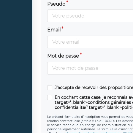
Pseudo
Email
Mot de passe
J'accepte de recevoir des propositio
En cochant cette case, je reconnais av
target='_blank'>conditions générales d'
confidentialite/' target='_blank'>polit
Le présent formulaire d’inscription vous permet de vous i
relation contractuelle (article 6.1.b du RGPD). Les desti
le service technique en charge de l’administration du s
personne légalement autorisée. Le formulaire d’inscrip