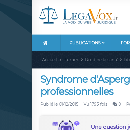
PUBLICATIONS
FOR
Accueil
Forum
Droit de la santé
Lit
Syndrome d'Asperge
professionnelles
Publié le
01/12/2015
Vu 1793 fois
0
P
Une question j