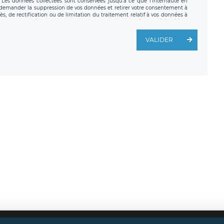
. Les données collectées sont conservées jusqu’à ce que l’Internaute en
z demander la suppression de vos données et retirer votre consentement à
, de rectification ou de limitation du traitement relatif à vos données à
ité de vos données. Vous pouvez exercer ces droits auprès du délégué à la
ège social de LÉGAVOX et est joignable à l’adresse mail suivante :
traitement est la société LÉGAVOX, sis 9 rue Léopold Sédar Senghor,
VALIDER
legavox.fr. Vous avez également le droit d’introduire une réclamation