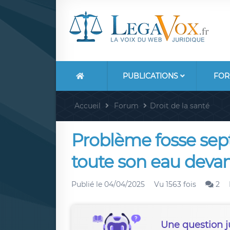
PUBLICATIONS
FOR
Accueil
Forum
Droit de la santé
Problème fosse sept
toute son eau deva
Publié le
04/04/2025
Vu 1563 fois
2
Une question j