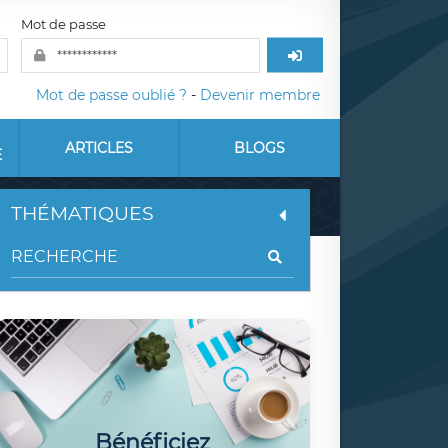
Mot de passe
Mot de passe oublié ?
-
Devenir membre
ARTICLES
BLOGS
E
THÉMATIQUES
Bénéficiez