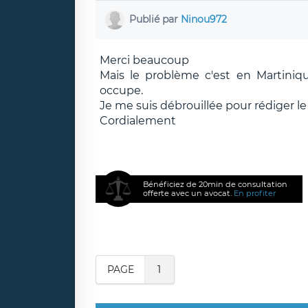
Publié par
Ninou972
Merci beaucoup
Mais le problème c'est en Martinique
occupe.
Je me suis débrouillée pour rédiger le
Cordialement
Bénéficiez de 20min de consultation
offerte avec un avocat.
En profiter
PAGE
1