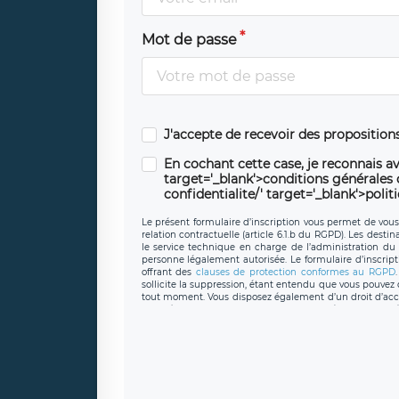
Mot de passe
J'accepte de recevoir des propositio
En cochant cette case, je reconnais av
target='_blank'>conditions générales d'
confidentialite/' target='_blank'>polit
Le présent formulaire d’inscription vous permet de vous i
relation contractuelle (article 6.1.b du RGPD). Les desti
le service technique en charge de l’administration du s
personne légalement autorisée. Le formulaire d’inscrip
offrant des
clauses de protection conformes au RGPD
sollicite la suppression, étant entendu que vous pouve
tout moment. Vous disposez également d’un droit d’accès
caractère personnel, ainsi que d’un droit à la portabil
protection des données de LÉGAVOX qui exerce au si
donneespersonnelles@legavox.fr. Le responsable de 
joignable à l’adresse mail : responsabledetraitement@
auprès d’une autorité de contrôle.