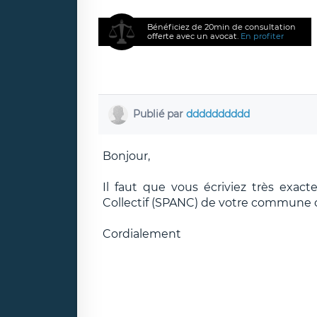
Bénéficiez de 20min de consultation
offerte avec un avocat.
En profiter
Publié par
dddddddddd
Bonjour,
Il faut que vous écriviez très exac
Collectif (SPANC) de votre commun
Cordialement