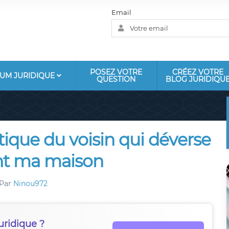
Email
POSEZ VOTRE
CRÉEZ VOTRE
UM JURIDIQUE
QUESTION
BLOG JURIDIQU
ique du voisin qui déverse
nt ma maison
Par
Ninou972
uridique ?