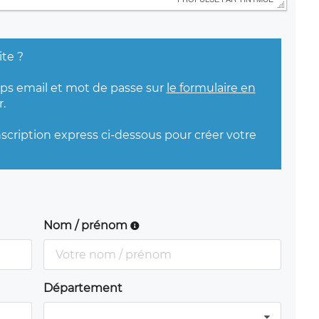
ite ?
mps email et mot de passe sur
le formulaire en
.
nscription express ci-dessous pour créer votre
Nom / prénom
Département