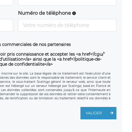
Numéro de téléphone
ns commerciales de nos partenaires
oir pris connaissance et accepter les <a href='/cgu/'
utilisation</a> ainsi que la <a href='/politique-de-
ique de confidentialite</a>
nscrire sur le site. La base légale de ce traitement est l’exécution d’une
nataires des données sont le responsable de traitement, le service client et
ervice, le sous-traitant Scalingo gérant le serveur web, ainsi que toute
tion est hébergé sur un serveur hébergé par Scalingo, basé en France et
. Les données collectées sont conservées jusqu’à ce que l’Internaute en
z demander la suppression de vos données et retirer votre consentement à
, de rectification ou de limitation du traitement relatif à vos données à
ité de vos données. Vous pouvez exercer ces droits auprès du délégué à la
ège social de LÉGAVOX et est joignable à l’adresse mail suivante :
traitement est la société LÉGAVOX, sis 9 rue Léopold Sédar Senghor,
VALIDER
legavox.fr. Vous avez également le droit d’introduire une réclamation