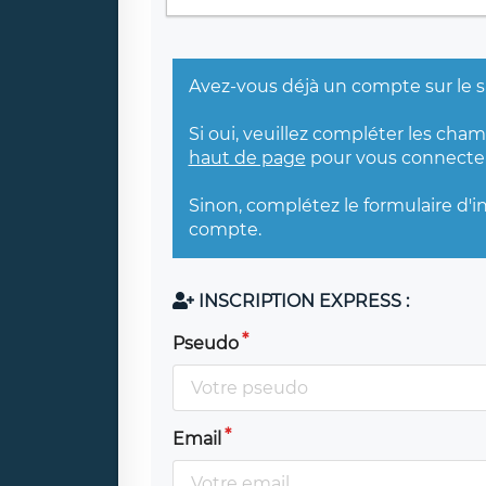
Avez-vous déjà un compte sur le s
Si oui, veuillez compléter les cha
haut de page
pour vous connecter
Sinon, complétez le formulaire d'i
compte.
INSCRIPTION EXPRESS :
Pseudo
Email