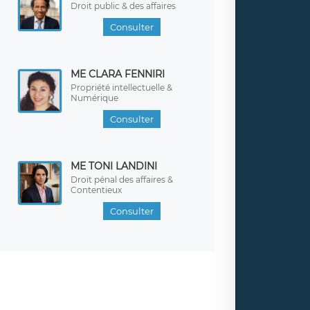
Droit public & des affaires
Consulter
ME CLARA FENNIRI
Propriété intellectuelle &
Numérique
Consulter
ME TONI LANDINI
Droit pénal des affaires &
Contentieux
Consulter