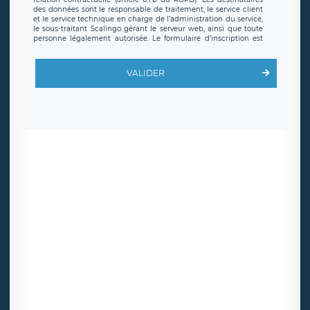
des données sont le responsable de traitement, le service client
et le service technique en charge de l’administration du service,
le sous-traitant Scalingo gérant le serveur web, ainsi que toute
personne légalement autorisée. Le formulaire d’inscription est
hébergé sur un serveur hébergé par Scalingo, basé en France et
offrant des
clauses de protection conformes au RGPD
. Les
données collectées sont conservées jusqu’à ce que l’Internaute
VALIDER
en sollicite la suppression, étant entendu que vous pouvez
demander la suppression de vos données et retirer votre
consentement à tout moment. Vous disposez également d’un
droit d’accès, de rectification ou de limitation du traitement
relatif à vos données à caractère personnel, ainsi que d’un droit à
la portabilité de vos données. Vous pouvez exercer ces droits
auprès du délégué à la protection des données de LÉGAVOX qui
exerce au siège social de LÉGAVOX et est joignable à l’adresse
mail suivante : donneespersonnelles@legavox.fr. Le responsable
de traitement est la société LÉGAVOX, sis 9 rue Léopold Sédar
Senghor, joignable à l’adresse mail :
responsabledetraitement@legavox.fr. Vous avez également le
droit d’introduire une réclamation auprès d’une autorité de
contrôle.