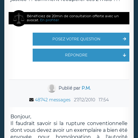
Bénéficiez de 20min de consultation offerte avec un
avocat.
En profiter
POSEZ VOTRE QUESTION
RÉPONDRE
Publié par
P.M.
48742 messages
27/12/2010
17:54
Bonjour,
Il faudrait savoir si la rupture conventionnelle
dont vous devez avoir un exemplaire a bien été
envoyée pour homologation à l'autorité