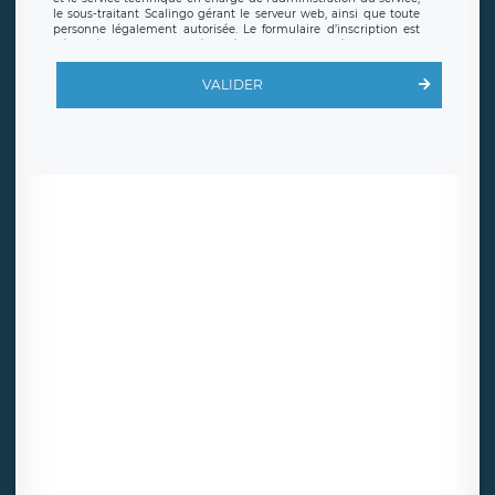
le sous-traitant Scalingo gérant le serveur web, ainsi que toute
personne légalement autorisée. Le formulaire d’inscription est
hébergé sur un serveur hébergé par Scalingo, basé en France et
offrant des
clauses de protection conformes au RGPD
. Les
données collectées sont conservées jusqu’à ce que l’Internaute
VALIDER
en sollicite la suppression, étant entendu que vous pouvez
demander la suppression de vos données et retirer votre
consentement à tout moment. Vous disposez également d’un
droit d’accès, de rectification ou de limitation du traitement
relatif à vos données à caractère personnel, ainsi que d’un droit à
la portabilité de vos données. Vous pouvez exercer ces droits
auprès du délégué à la protection des données de LÉGAVOX qui
exerce au siège social de LÉGAVOX et est joignable à l’adresse
mail suivante : donneespersonnelles@legavox.fr. Le responsable
de traitement est la société LÉGAVOX, sis 9 rue Léopold Sédar
Senghor, joignable à l’adresse mail :
responsabledetraitement@legavox.fr. Vous avez également le
droit d’introduire une réclamation auprès d’une autorité de
contrôle.