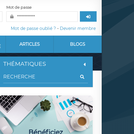
Mot de passe
Mot de passe oublié ?
-
Devenir membre
ARTICLES
BLOGS
E
THÉMATIQUES
Bénéficiez