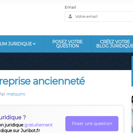
Email
POSEZ VOTRE
CRÉEZ VOTRE
UM JURIDIQUE
QUESTION
BLOG JURIDIQU
 reprise ancienneté
Par
metsumi
uridique ?
Poser une question
on juridique
gratuitement
idique sur Juribot.fr