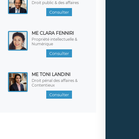
Droit public & des affaires
Consulter
ME CLARA FENNIRI
Propriété intellectuelle &
Numérique
Consulter
ME TONI LANDINI
Droit pénal des affaires &
Contentieux
Consulter