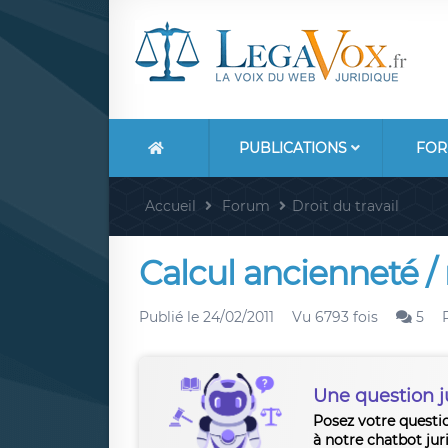
PUBLICATIONS
FOR
Accueil
Forum
Droit du travail
Calcul ancienneté /
Publié le
24/02/2011
Vu 6793 fois
5
Une question j
Posez votre questi
à notre chatbot jur