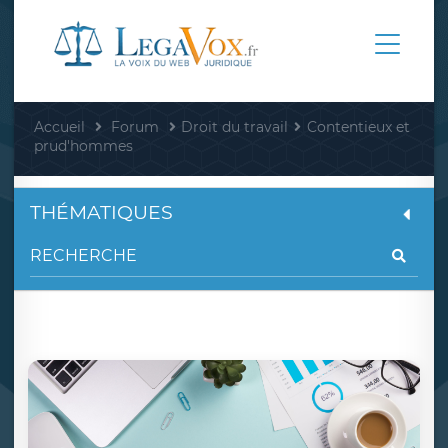
Accueil
Forum
Droit du travail
Contentieux et
prud'hommes
THÉMATIQUES