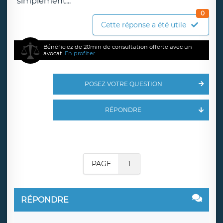
simplement...
0
Cette réponse a été utile
Bénéficiez de 20min de consultation offerte avec un
avocat.
En profiter
POSEZ VOTRE QUESTION
RÉPONDRE
PAGE
1
RÉPONDRE