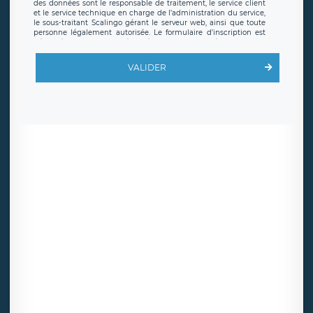
des données sont le responsable de traitement, le service client
et le service technique en charge de l’administration du service,
le sous-traitant Scalingo gérant le serveur web, ainsi que toute
personne légalement autorisée. Le formulaire d’inscription est
hébergé sur un serveur hébergé par Scalingo, basé en France et
offrant des
clauses de protection conformes au RGPD
. Les
données collectées sont conservées jusqu’à ce que l’Internaute
VALIDER
en sollicite la suppression, étant entendu que vous pouvez
demander la suppression de vos données et retirer votre
consentement à tout moment. Vous disposez également d’un
droit d’accès, de rectification ou de limitation du traitement
relatif à vos données à caractère personnel, ainsi que d’un droit à
la portabilité de vos données. Vous pouvez exercer ces droits
auprès du délégué à la protection des données de LÉGAVOX qui
exerce au siège social de LÉGAVOX et est joignable à l’adresse
mail suivante : donneespersonnelles@legavox.fr. Le responsable
de traitement est la société LÉGAVOX, sis 9 rue Léopold Sédar
Senghor, joignable à l’adresse mail :
responsabledetraitement@legavox.fr. Vous avez également le
droit d’introduire une réclamation auprès d’une autorité de
contrôle.