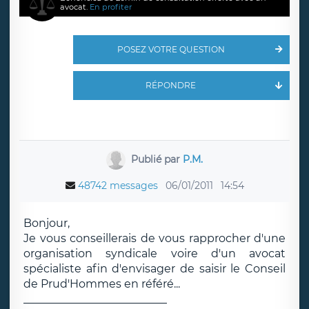
avocat.
En profiter
POSEZ VOTRE QUESTION
RÉPONDRE
Publié par
P.M.
48742 messages
06/01/2011
14:54
Bonjour,
Je vous conseillerais de vous rapprocher d'une
organisation syndicale voire d'un avocat
spécialiste afin d'envisager de saisir le Conseil
de Prud'Hommes en référé...
__________________________