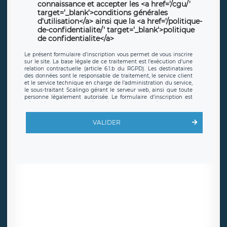
connaissance et accepter les <a href='/cgu/'
target='_blank'>conditions générales
d'utilisation</a> ainsi que la <a href='/politique-
de-confidentialite/' target='_blank'>politique
de confidentialite</a>
Le présent formulaire d’inscription vous permet de vous inscrire
sur le site. La base légale de ce traitement est l’exécution d’une
relation contractuelle (article 6.1.b du RGPD). Les destinataires
des données sont le responsable de traitement, le service client
et le service technique en charge de l’administration du service,
le sous-traitant Scalingo gérant le serveur web, ainsi que toute
personne légalement autorisée. Le formulaire d’inscription est
hébergé sur un serveur hébergé par Scalingo, basé en France et
offrant des
clauses de protection conformes au RGPD
. Les
données collectées sont conservées jusqu’à ce que l’Internaute
VALIDER
en sollicite la suppression, étant entendu que vous pouvez
demander la suppression de vos données et retirer votre
consentement à tout moment. Vous disposez également d’un
droit d’accès, de rectification ou de limitation du traitement
relatif à vos données à caractère personnel, ainsi que d’un droit à
la portabilité de vos données. Vous pouvez exercer ces droits
auprès du délégué à la protection des données de LÉGAVOX qui
exerce au siège social de LÉGAVOX et est joignable à l’adresse
mail suivante : donneespersonnelles@legavox.fr. Le responsable
de traitement est la société LÉGAVOX, sis 9 rue Léopold Sédar
Senghor, joignable à l’adresse mail :
responsabledetraitement@legavox.fr. Vous avez également le
droit d’introduire une réclamation auprès d’une autorité de
contrôle.