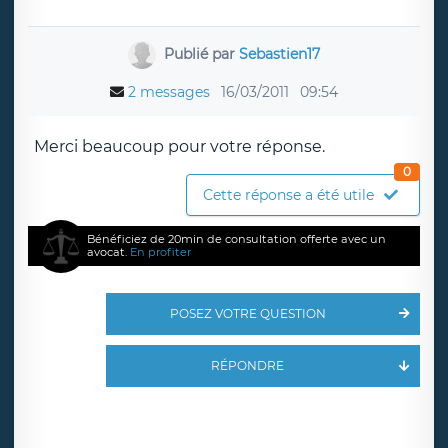
Publié par
Sebastien17
2 messages
16/03/2011
09:54
Merci beaucoup pour votre réponse.
0
Cette réponse a été utile
Bénéficiez de 20min de consultation offerte avec un
avocat.
En profiter
POSEZ VOTRE QUESTION
RÉPONDRE