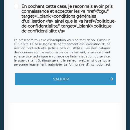
En cochant cette case, je reconnais avoir pris
connaissance et accepter les <a href='/cgu/'
target='_blank'>conditions générales
d'utilisation</a> ainsi que la <a href='/politique-
de-confidentialite/' target='_blank'>politique
de confidentialite</a>
Le présent formulaire d’inscription vous permet de vous inscrire
sur le site. La base légale de ce traitement est l’exécution d’une
relation contractuelle (article 6.1.b du RGPD). Les destinataires
des données sont le responsable de traitement, le service client
et le service technique en charge de l’administration du service,
le sous-traitant Scalingo gérant le serveur web, ainsi que toute
personne légalement autorisée. Le formulaire d’inscription est
hébergé sur un serveur hébergé par Scalingo, basé en France et
offrant des
clauses de protection conformes au RGPD
. Les
données collectées sont conservées jusqu’à ce que l’Internaute
VALIDER
en sollicite la suppression, étant entendu que vous pouvez
demander la suppression de vos données et retirer votre
consentement à tout moment. Vous disposez également d’un
droit d’accès, de rectification ou de limitation du traitement
relatif à vos données à caractère personnel, ainsi que d’un droit à
la portabilité de vos données. Vous pouvez exercer ces droits
auprès du délégué à la protection des données de LÉGAVOX qui
exerce au siège social de LÉGAVOX et est joignable à l’adresse
mail suivante : donneespersonnelles@legavox.fr. Le responsable
de traitement est la société LÉGAVOX, sis 9 rue Léopold Sédar
Senghor, joignable à l’adresse mail :
responsabledetraitement@legavox.fr. Vous avez également le
droit d’introduire une réclamation auprès d’une autorité de