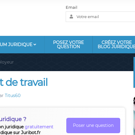
Email
POSEZ VOTRE
CRÉEZ VOTRE
UM JURIDIQUE
QUESTION
BLOG JURIDIQU
loyeur
 de travail
ar
Titus60
uridique ?
Poser une question
on juridique
gratuitement
idique sur Juribot.fr