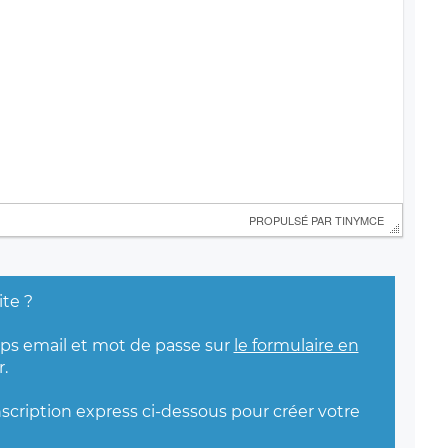
 PROPULSÉ PAR 
TINYMCE
ite ?
mps email et mot de passe sur
le formulaire en
.
nscription express ci-dessous pour créer votre