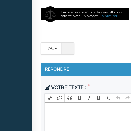
Bénéficiez de 20min de consultation
offerte avec un avocat.
En profiter
PAGE
1
RÉPONDRE
VOTRE TEXTE :