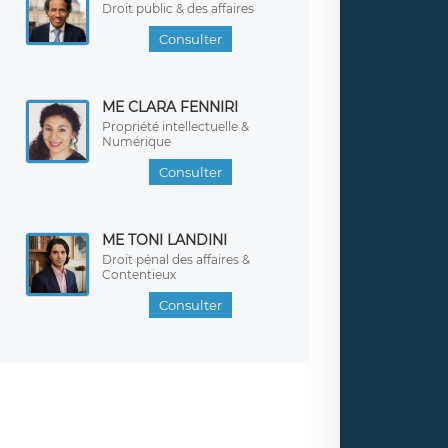
Droit public & des affaires
Consulter
ME CLARA FENNIRI
Propriété intellectuelle &
Numérique
Consulter
ME TONI LANDINI
Droit pénal des affaires &
Contentieux
Consulter