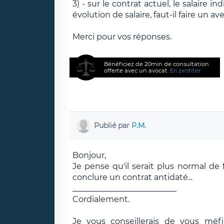
3) - sur le contrat actuel, le salaire i
évolution de salaire, faut-il faire un av
Merci pour vos réponses.
Bénéficiez de 20min de consultation
offerte avec un avocat.
En profiter
Publié par
P.M.
Bonjour,
Je pense qu'il serait plus normal de
conclure un contrat antidaté...
__________________________
Cordialement.
Je vous conseillerais de vous méf