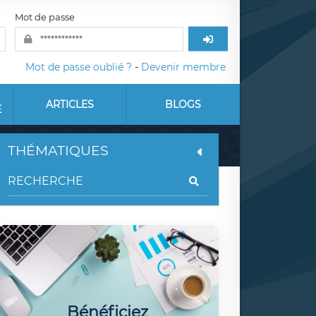
Mot de passe
Mot de passe oublié ?
-
Devenir membre
ARTICLES
BLOGS
E
THÉMATIQUES
Bénéficiez