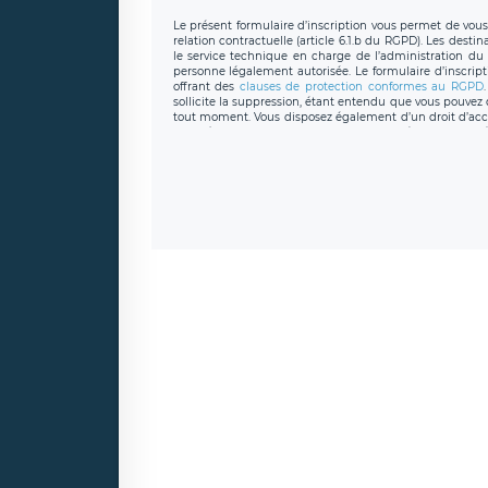
Le présent formulaire d’inscription vous permet de vous i
relation contractuelle (article 6.1.b du RGPD). Les desti
le service technique en charge de l’administration du s
personne légalement autorisée. Le formulaire d’inscrip
offrant des
clauses de protection conformes au RGPD
sollicite la suppression, étant entendu que vous pouve
tout moment. Vous disposez également d’un droit d’accès
caractère personnel, ainsi que d’un droit à la portabil
protection des données de LÉGAVOX qui exerce au si
donneespersonnelles@legavox.fr. Le responsable de 
joignable à l’adresse mail : responsabledetraitement@
auprès d’une autorité de contrôle.