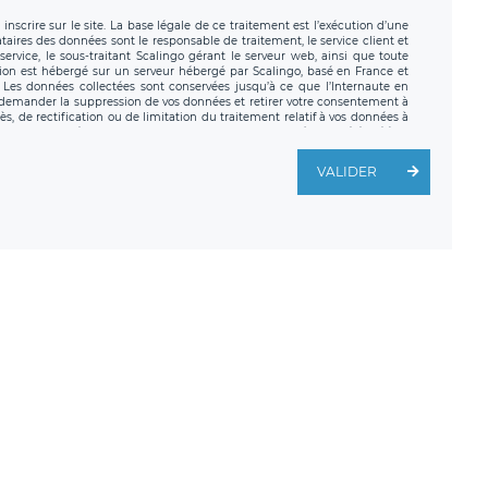
nscrire sur le site. La base légale de ce traitement est l’exécution d’une
nataires des données sont le responsable de traitement, le service client et
ervice, le sous-traitant Scalingo gérant le serveur web, ainsi que toute
tion est hébergé sur un serveur hébergé par Scalingo, basé en France et
. Les données collectées sont conservées jusqu’à ce que l’Internaute en
z demander la suppression de vos données et retirer votre consentement à
, de rectification ou de limitation du traitement relatif à vos données à
ité de vos données. Vous pouvez exercer ces droits auprès du délégué à la
ège social de LÉGAVOX et est joignable à l’adresse mail suivante :
traitement est la société LÉGAVOX, sis 9 rue Léopold Sédar Senghor,
VALIDER
legavox.fr. Vous avez également le droit d’introduire une réclamation