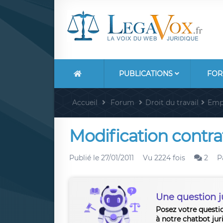
PUBLICATIONS
FOR
Accueil
Forum
Droit du travail
Emp
Modification contrat
Publié le
27/01/2011
Vu 2224 fois
2
P
Une question j
Posez votre questi
à notre chatbot jur