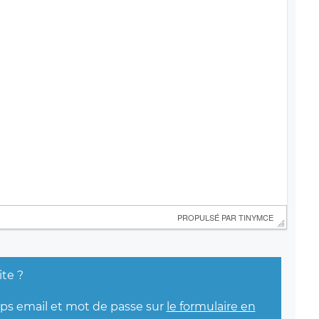
 PROPULSÉ PAR 
TINYMCE
ite ?
mps email et mot de passe sur
le formulaire en