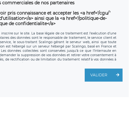
ns commerciales de nos partenaires
oir pris connaissance et accepter les <a href='/cgu/'
utilisation</a> ainsi que la <a href='/politique-de-
ique de confidentialite</a>
nscrire sur le site. La base légale de ce traitement est l’exécution d’une
nataires des données sont le responsable de traitement, le service client et
ervice, le sous-traitant Scalingo gérant le serveur web, ainsi que toute
tion est hébergé sur un serveur hébergé par Scalingo, basé en France et
. Les données collectées sont conservées jusqu’à ce que l’Internaute en
z demander la suppression de vos données et retirer votre consentement à
, de rectification ou de limitation du traitement relatif à vos données à
ité de vos données. Vous pouvez exercer ces droits auprès du délégué à la
ège social de LÉGAVOX et est joignable à l’adresse mail suivante :
traitement est la société LÉGAVOX, sis 9 rue Léopold Sédar Senghor,
VALIDER
legavox.fr. Vous avez également le droit d’introduire une réclamation