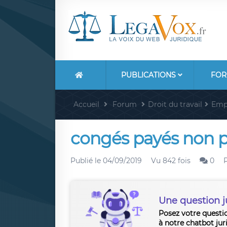
PUBLICATIONS
FOR
Accueil
Forum
Droit du travail
Emp
congés payés non 
Publié le
04/09/2019
Vu 842 fois
0
Une question j
Posez votre questi
à notre chatbot jur