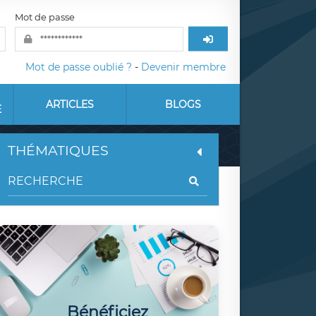
Mot de passe
Mot de passe oublié ?
-
Devenir membre
ARTICLES
BLOGS
E
THÉMATIQUES
Bénéficiez