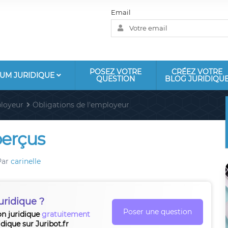
Email
POSEZ VOTRE
CRÉEZ VOTRE
UM JURIDIQUE
QUESTION
BLOG JURIDIQU
loyeur
Obligations de l'employeur
perçus
Par
carinelle
uridique ?
Poser une question
on juridique
gratuitement
idique sur Juribot.fr