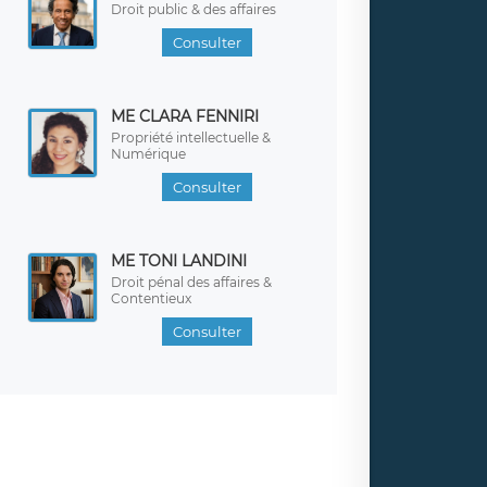
Droit public & des affaires
Consulter
ME CLARA FENNIRI
Propriété intellectuelle &
Numérique
Consulter
ME TONI LANDINI
Droit pénal des affaires &
Contentieux
Consulter