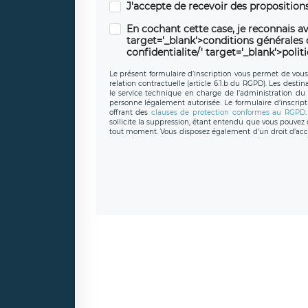
J'accepte de recevoir des propositio
En cochant cette case, je reconnais av
target='_blank'>conditions générales d'
confidentialite/' target='_blank'>polit
Le présent formulaire d’inscription vous permet de vous i
relation contractuelle (article 6.1.b du RGPD). Les desti
le service technique en charge de l’administration du s
personne légalement autorisée. Le formulaire d’inscrip
offrant des
clauses de protection conformes au RGPD
sollicite la suppression, étant entendu que vous pouve
tout moment. Vous disposez également d’un droit d’accès
caractère personnel, ainsi que d’un droit à la portabil
protection des données de LÉGAVOX qui exerce au si
donneespersonnelles@legavox.fr. Le responsable de 
joignable à l’adresse mail : responsabledetraitement@
auprès d’une autorité de contrôle.