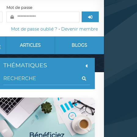
Mot de passe
Mot de passe oublié ?
-
Devenir membre
ARTICLES
BLOGS
E
THÉMATIQUES
Bénéficiez