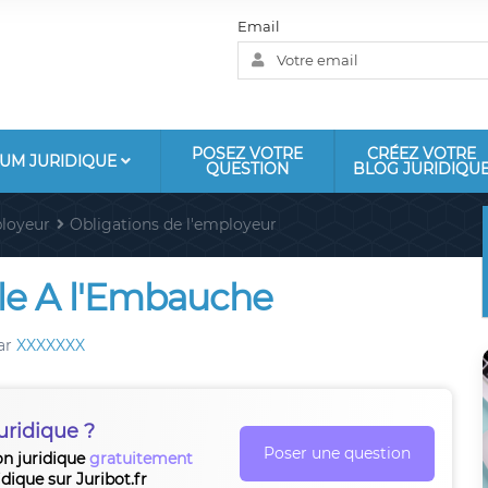
Email
POSEZ VOTRE
CRÉEZ VOTRE
UM JURIDIQUE
QUESTION
BLOG JURIDIQU
loyeur
Obligations de l'employeur
ble A l'Embauche
ar
XXXXXXX
uridique ?
Poser une question
on juridique
gratuitement
idique sur Juribot.fr