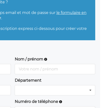
ite ?
mps email et mot de passe sur
le formulaire en
.
nscription express ci-dessous pour créer votre
Nom / prénom
Département
Numéro de téléphone