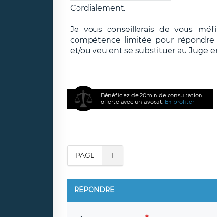
Cordialement.
Je vous conseillerais de vous méf
compétence limitée pour répondre e
et/ou veulent se substituer au Juge e
Bénéficiez de 20min de consultation
offerte avec un avocat.
En profiter
PAGE
1
RÉPONDRE