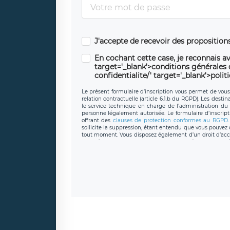
J'accepte de recevoir des propositio
En cochant cette case, je reconnais av
target='_blank'>conditions générales d'
confidentialite/' target='_blank'>polit
Le présent formulaire d’inscription vous permet de vous i
relation contractuelle (article 6.1.b du RGPD). Les desti
le service technique en charge de l’administration du s
personne légalement autorisée. Le formulaire d’inscrip
offrant des
clauses de protection conformes au RGPD
sollicite la suppression, étant entendu que vous pouve
tout moment. Vous disposez également d’un droit d’accès
caractère personnel, ainsi que d’un droit à la portabil
protection des données de LÉGAVOX qui exerce au si
donneespersonnelles@legavox.fr. Le responsable de 
joignable à l’adresse mail : responsabledetraitement@
auprès d’une autorité de contrôle.