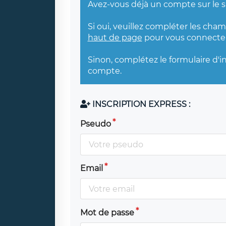
Avez-vous déjà un compte sur le s
Si oui, veuillez compléter les cha
haut de page
pour vous connecter
Sinon, complétez le formulaire d'i
compte.
INSCRIPTION EXPRESS :
Pseudo
Email
Mot de passe