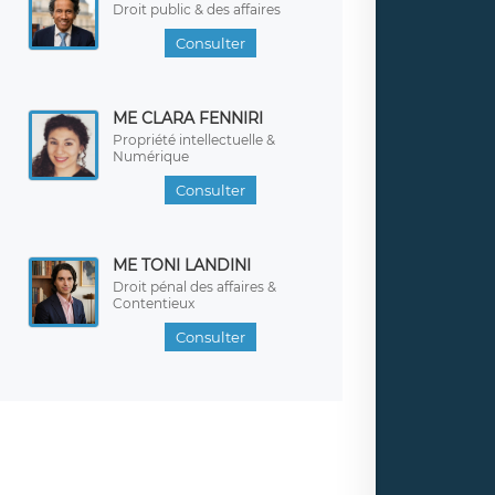
Droit public & des affaires
Consulter
ME CLARA FENNIRI
Propriété intellectuelle &
Numérique
Consulter
ME TONI LANDINI
Droit pénal des affaires &
Contentieux
Consulter