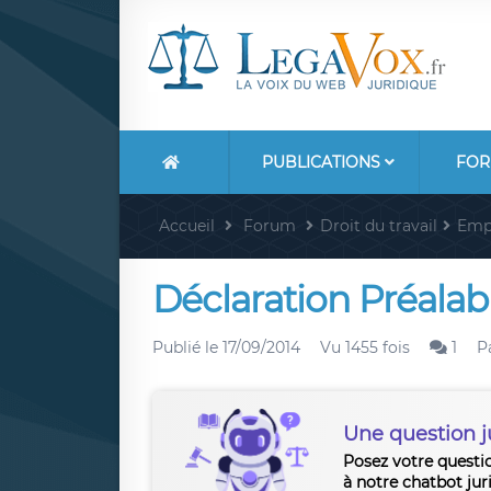
PUBLICATIONS
FOR
Accueil
Forum
Droit du travail
Emp
Déclaration Préala
Publié le
17/09/2014
Vu 1455 fois
1
P
Une question j
Posez votre questi
à notre chatbot jur