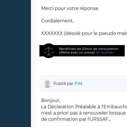
Merci pour votre réponse
Cordialement,
XXXXXXX (désolé pour le pseudo mais r
Bénéficiez de 20min de consultation
offerte avec un avocat.
En profiter
Publié par
P.M.
Bonjour,
La Déclaration Préalable à l'Embau
n'est a priori pas à renouveler lorsque
de confirmation par l'URSSAF...
__________________________