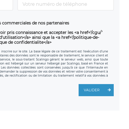
ns commerciales de nos partenaires
oir pris connaissance et accepter les <a href='/cgu/'
utilisation</a> ainsi que la <a href='/politique-de-
ique de confidentialite</a>
nscrire sur le site. La base légale de ce traitement est l’exécution d’une
nataires des données sont le responsable de traitement, le service client et
ervice, le sous-traitant Scalingo gérant le serveur web, ainsi que toute
tion est hébergé sur un serveur hébergé par Scalingo, basé en France et
. Les données collectées sont conservées jusqu’à ce que l’Internaute en
z demander la suppression de vos données et retirer votre consentement à
, de rectification ou de limitation du traitement relatif à vos données à
ité de vos données. Vous pouvez exercer ces droits auprès du délégué à la
ège social de LÉGAVOX et est joignable à l’adresse mail suivante :
traitement est la société LÉGAVOX, sis 9 rue Léopold Sédar Senghor,
VALIDER
legavox.fr. Vous avez également le droit d’introduire une réclamation