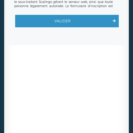
le sous-traitant Scalingo gérant le serveur web, ainsi que toute
personne légalement autorisée. Le formulaire d’inscription est
hébergé sur un serveur hébergé par Scalingo, basé en France et
offrant des
clauses de protection conformes au RGPD
. Les
données collectées sont conservées jusqu’à ce que l’Internaute
VALIDER
en sollicite la suppression, étant entendu que vous pouvez
demander la suppression de vos données et retirer votre
consentement à tout moment. Vous disposez également d’un
droit d’accès, de rectification ou de limitation du traitement
relatif à vos données à caractère personnel, ainsi que d’un droit à
la portabilité de vos données. Vous pouvez exercer ces droits
auprès du délégué à la protection des données de LÉGAVOX qui
exerce au siège social de LÉGAVOX et est joignable à l’adresse
mail suivante : donneespersonnelles@legavox.fr. Le responsable
de traitement est la société LÉGAVOX, sis 9 rue Léopold Sédar
Senghor, joignable à l’adresse mail :
responsabledetraitement@legavox.fr. Vous avez également le
droit d’introduire une réclamation auprès d’une autorité de
contrôle.