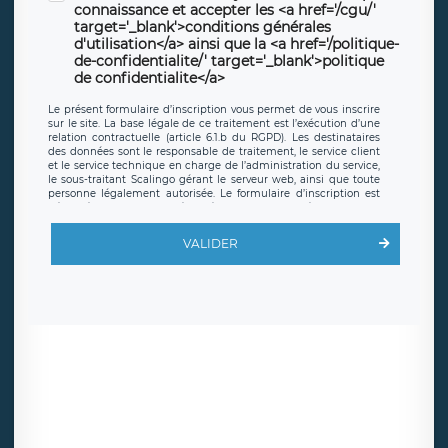
connaissance et accepter les <a href='/cgu/'
target='_blank'>conditions générales
d'utilisation</a> ainsi que la <a href='/politique-
de-confidentialite/' target='_blank'>politique
de confidentialite</a>
Le présent formulaire d’inscription vous permet de vous inscrire
sur le site. La base légale de ce traitement est l’exécution d’une
relation contractuelle (article 6.1.b du RGPD). Les destinataires
des données sont le responsable de traitement, le service client
et le service technique en charge de l’administration du service,
le sous-traitant Scalingo gérant le serveur web, ainsi que toute
personne légalement autorisée. Le formulaire d’inscription est
hébergé sur un serveur hébergé par Scalingo, basé en France et
offrant des
clauses de protection conformes au RGPD
. Les
données collectées sont conservées jusqu’à ce que l’Internaute
VALIDER
en sollicite la suppression, étant entendu que vous pouvez
demander la suppression de vos données et retirer votre
consentement à tout moment. Vous disposez également d’un
droit d’accès, de rectification ou de limitation du traitement
relatif à vos données à caractère personnel, ainsi que d’un droit à
la portabilité de vos données. Vous pouvez exercer ces droits
auprès du délégué à la protection des données de LÉGAVOX qui
exerce au siège social de LÉGAVOX et est joignable à l’adresse
mail suivante : donneespersonnelles@legavox.fr. Le responsable
de traitement est la société LÉGAVOX, sis 9 rue Léopold Sédar
Senghor, joignable à l’adresse mail :
responsabledetraitement@legavox.fr. Vous avez également le
droit d’introduire une réclamation auprès d’une autorité de
contrôle.