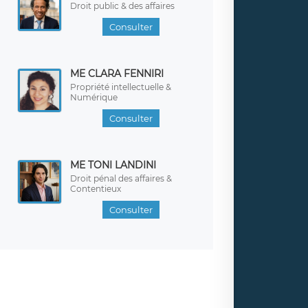
Droit public & des affaires
Consulter
ME CLARA FENNIRI
Propriété intellectuelle &
Numérique
Consulter
ME TONI LANDINI
Droit pénal des affaires &
Contentieux
Consulter