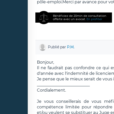
pôle-emploi.Merci par avance pour vo
Bénéficiez de 20min de consultation
offerte avec un avocat.
En profiter
Publié par
P.M.
Bonjour,
Il ne faudrait pas confondre ce qui 
d'année avec l'indemnité de licencieme
Je pense que le mieux serait de vous 
__________________________
Cordialement.
Je vous conseillerais de vous méf
compétence limitée pour répondre e
et/ou veulent se substituer au Juge e