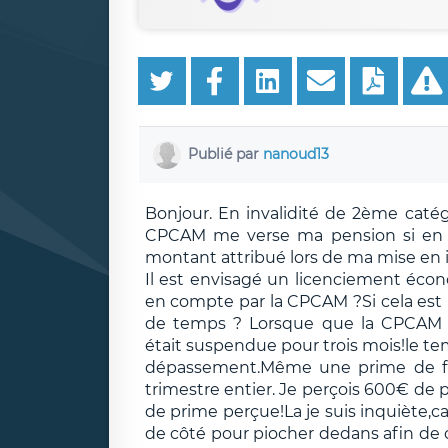
Publié par
nanoud13
Bonjour. En invalidité de 2ème catég
CPCAM me verse ma pension si en r
montant attribué lors de ma mise en i
Il est envisagé un licenciement écon
en compte par la CPCAM ?Si cela est
de temps ? Lorsque que la CPCAM me
était suspendue pour trois mois!le te
dépassement.Même une prime de fi
trimestre entier. Je perçois 600€ de
de prime perçue!La je suis inquiète,c
de côté pour piocher dedans afin de c