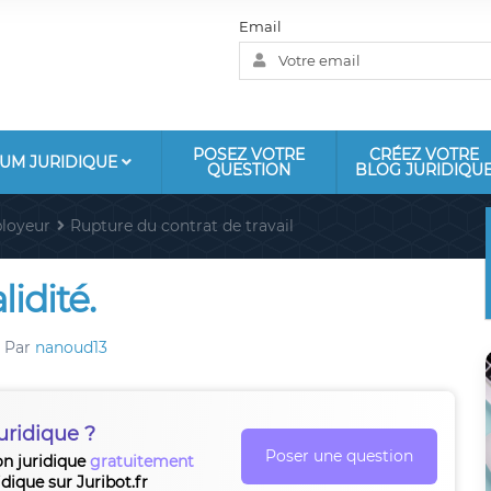
Email
POSEZ VOTRE
CRÉEZ VOTRE
UM JURIDIQUE
QUESTION
BLOG JURIDIQU
loyeur
Rupture du contrat de travail
idité.
Par
nanoud13
uridique ?
Poser une question
on juridique
gratuitement
idique sur Juribot.fr