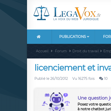
PUBLICATIONS
FOR
Accueil
Forum
Droit du travail
Emp
licenciement et inval
Publié le
26/10/2012
Vu 16275 fois
10
Une question j
Posez votre questi
à notre chatbot jur