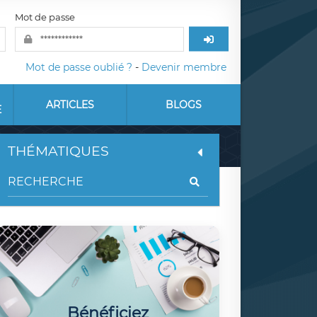
Mot de passe
Mot de passe oublié ?
-
Devenir membre
ARTICLES
BLOGS
E
THÉMATIQUES
Bénéficiez