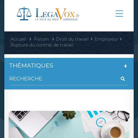
Accueil
Forum
Droit du travail
Employeur
Rupture du contrat de travail
THÉMATIQUES