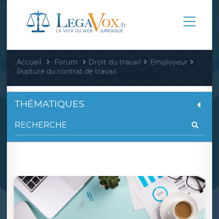
Accueil
Forum
Droit du travail
Employeur
Rupture du contrat de travail
THÉMATIQUES