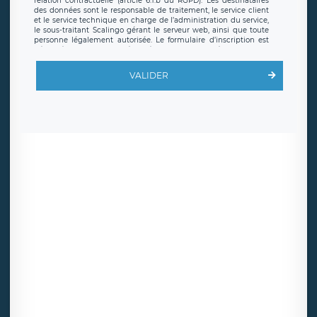
relation contractuelle (article 6.1.b du RGPD). Les destinataires
des données sont le responsable de traitement, le service client
et le service technique en charge de l’administration du service,
le sous-traitant Scalingo gérant le serveur web, ainsi que toute
personne légalement autorisée. Le formulaire d’inscription est
hébergé sur un serveur hébergé par Scalingo, basé en France et
offrant des
clauses de protection conformes au RGPD
. Les
données collectées sont conservées jusqu’à ce que l’Internaute
VALIDER
en sollicite la suppression, étant entendu que vous pouvez
demander la suppression de vos données et retirer votre
consentement à tout moment. Vous disposez également d’un
droit d’accès, de rectification ou de limitation du traitement
relatif à vos données à caractère personnel, ainsi que d’un droit à
la portabilité de vos données. Vous pouvez exercer ces droits
auprès du délégué à la protection des données de LÉGAVOX qui
exerce au siège social de LÉGAVOX et est joignable à l’adresse
mail suivante : donneespersonnelles@legavox.fr. Le responsable
de traitement est la société LÉGAVOX, sis 9 rue Léopold Sédar
Senghor, joignable à l’adresse mail :
responsabledetraitement@legavox.fr. Vous avez également le
droit d’introduire une réclamation auprès d’une autorité de
contrôle.