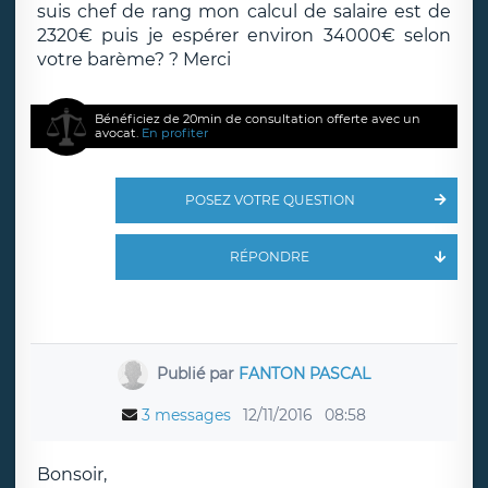
suis chef de rang mon calcul de salaire est de
2320€ puis je espérer environ 34000€ selon
votre barème? ? Merci
Bénéficiez de 20min de consultation offerte avec un
avocat.
En profiter
POSEZ VOTRE QUESTION
RÉPONDRE
Publié par
FANTON PASCAL
3 messages
12/11/2016
08:58
Bonsoir,