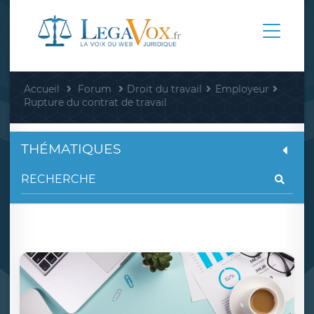
Accueil
Forum
Droit du travail
Employeur
Rupture du contrat de travail
THÉMATIQUES