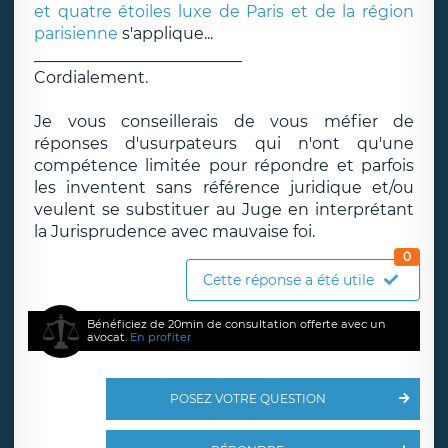
et quatre étoiles luxe de Paris et de la région
parisienne
s'applique...
__________________________
Cordialement.
Je vous conseillerais de vous méfier de
réponses d'usurpateurs qui n'ont qu'une
compétence limitée pour répondre et parfois
les inventent sans référence juridique et/ou
veulent se substituer au Juge en interprétant
la Jurisprudence avec mauvaise foi.
0
Cette réponse a été utile
Bénéficiez de 20min de consultation offerte avec un
avocat.
En profiter
POSEZ VOTRE QUESTION