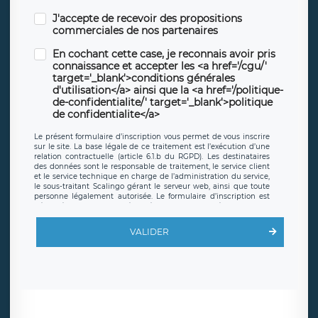
J'accepte de recevoir des propositions
commerciales de nos partenaires
En cochant cette case, je reconnais avoir pris
connaissance et accepter les <a href='/cgu/'
target='_blank'>conditions générales
d'utilisation</a> ainsi que la <a href='/politique-
de-confidentialite/' target='_blank'>politique
de confidentialite</a>
Le présent formulaire d’inscription vous permet de vous inscrire
sur le site. La base légale de ce traitement est l’exécution d’une
relation contractuelle (article 6.1.b du RGPD). Les destinataires
des données sont le responsable de traitement, le service client
et le service technique en charge de l’administration du service,
le sous-traitant Scalingo gérant le serveur web, ainsi que toute
personne légalement autorisée. Le formulaire d’inscription est
hébergé sur un serveur hébergé par Scalingo, basé en France et
offrant des
clauses de protection conformes au RGPD
. Les
données collectées sont conservées jusqu’à ce que l’Internaute
VALIDER
en sollicite la suppression, étant entendu que vous pouvez
demander la suppression de vos données et retirer votre
consentement à tout moment. Vous disposez également d’un
droit d’accès, de rectification ou de limitation du traitement
relatif à vos données à caractère personnel, ainsi que d’un droit à
la portabilité de vos données. Vous pouvez exercer ces droits
auprès du délégué à la protection des données de LÉGAVOX qui
exerce au siège social de LÉGAVOX et est joignable à l’adresse
mail suivante : donneespersonnelles@legavox.fr. Le responsable