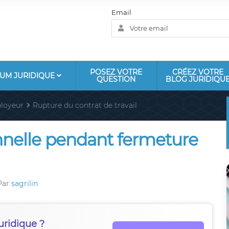
Email
POSEZ VOTRE
CRÉEZ VOTRE
UM JURIDIQUE
QUESTION
BLOG JURIDIQU
loyeur
Rupture du contrat de travail
nelle pendant fermeture
Par
sagrilin
uridique ?