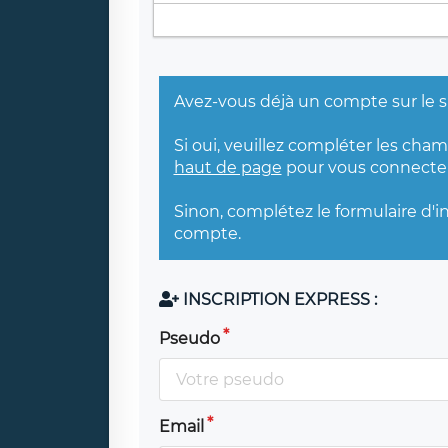
Avez-vous déjà un compte sur le s
Si oui, veuillez compléter les cha
haut de page
pour vous connecter
Sinon, complétez le formulaire d'i
compte.
INSCRIPTION EXPRESS :
Pseudo
Email