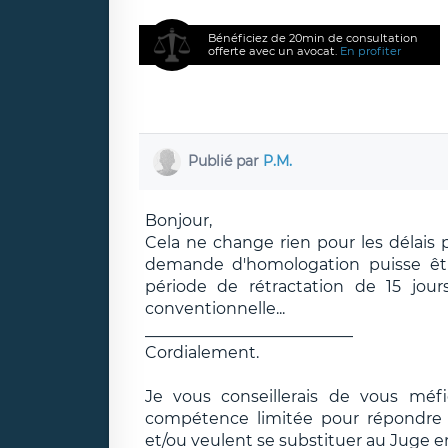
Bénéficiez de 20min de consultation
offerte avec un avocat.
En profiter
Publié par
P.M.
Bonjour,
Cela ne change rien pour les délais 
demande d'homologation puisse êt
période de rétractation de 15 jour
conventionnelle...
__________________________
Cordialement.
Je vous conseillerais de vous méf
compétence limitée pour répondre e
et/ou veulent se substituer au Juge e