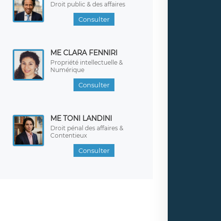
Droit public & des affaires
Consulter
ME CLARA FENNIRI
Propriété intellectuelle &
Numérique
Consulter
ME TONI LANDINI
Droit pénal des affaires &
Contentieux
Consulter