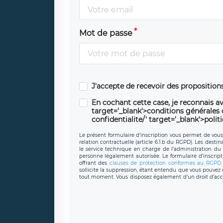
Mot de passe
J'accepte de recevoir des propositio
En cochant cette case, je reconnais av
target='_blank'>conditions générales d'
confidentialite/' target='_blank'>polit
Le présent formulaire d’inscription vous permet de vous i
relation contractuelle (article 6.1.b du RGPD). Les desti
le service technique en charge de l’administration du s
personne légalement autorisée. Le formulaire d’inscrip
offrant des
clauses de protection conformes au RGPD
sollicite la suppression, étant entendu que vous pouve
tout moment. Vous disposez également d’un droit d’accès
caractère personnel, ainsi que d’un droit à la portabil
protection des données de LÉGAVOX qui exerce au si
donneespersonnelles@legavox.fr. Le responsable de 
joignable à l’adresse mail : responsabledetraitement@
auprès d’une autorité de contrôle.