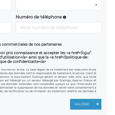
Numéro de téléphone
ns commerciales de nos partenaires
oir pris connaissance et accepter les <a href='/cgu/'
utilisation</a> ainsi que la <a href='/politique-de-
ique de confidentialite</a>
nscrire sur le site. La base légale de ce traitement est l’exécution d’une
nataires des données sont le responsable de traitement, le service client et
ervice, le sous-traitant Scalingo gérant le serveur web, ainsi que toute
tion est hébergé sur un serveur hébergé par Scalingo, basé en France et
. Les données collectées sont conservées jusqu’à ce que l’Internaute en
z demander la suppression de vos données et retirer votre consentement à
, de rectification ou de limitation du traitement relatif à vos données à
ité de vos données. Vous pouvez exercer ces droits auprès du délégué à la
ège social de LÉGAVOX et est joignable à l’adresse mail suivante :
traitement est la société LÉGAVOX, sis 9 rue Léopold Sédar Senghor,
VALIDER
legavox.fr. Vous avez également le droit d’introduire une réclamation