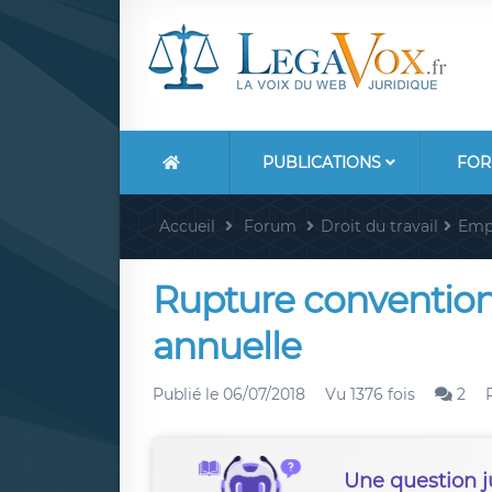
PUBLICATIONS
FOR
Accueil
Forum
Droit du travail
Emp
Rupture convention
annuelle
Publié le
06/07/2018
Vu 1376 fois
2
Une question j