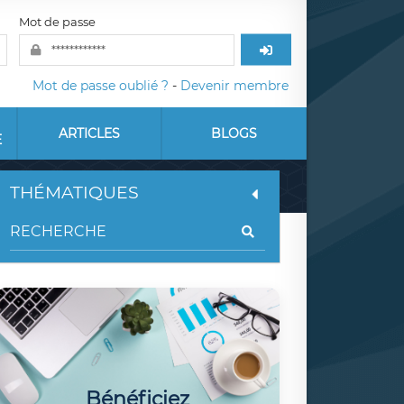
Mot de passe
Mot de passe oublié ?
-
Devenir membre
ARTICLES
BLOGS
E
THÉMATIQUES
Bénéficiez