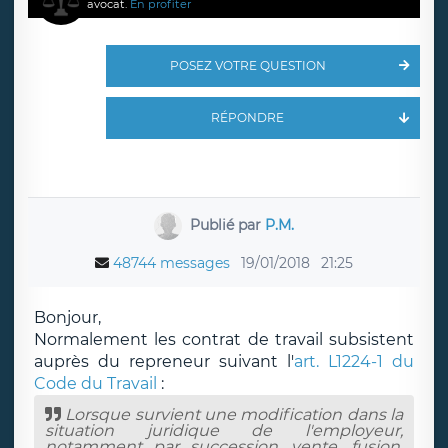
avocat.
En profiter
POSEZ VOTRE QUESTION
RÉPONDRE
Publié par
P.M.
48744 messages
19/01/2018
21:25
Bonjour,
Normalement les contrat de travail subsistent
auprès du repreneur suivant l'
art. L1224-1 du
Code du Travail
:
Lorsque survient une modification dans la
situation juridique de l'employeur,
notamment par succession, vente, fusion,