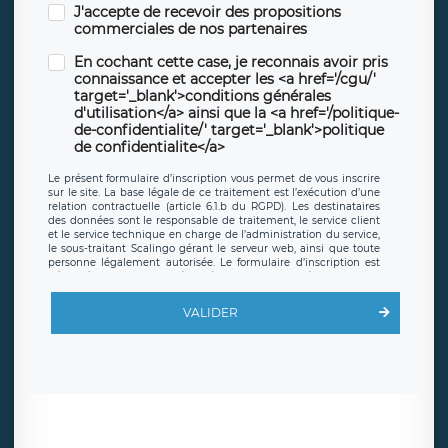
J'accepte de recevoir des propositions
commerciales de nos partenaires
En cochant cette case, je reconnais avoir pris
connaissance et accepter les <a href='/cgu/'
target='_blank'>conditions générales
d'utilisation</a> ainsi que la <a href='/politique-
de-confidentialite/' target='_blank'>politique
de confidentialite</a>
Le présent formulaire d’inscription vous permet de vous inscrire
sur le site. La base légale de ce traitement est l’exécution d’une
relation contractuelle (article 6.1.b du RGPD). Les destinataires
des données sont le responsable de traitement, le service client
et le service technique en charge de l’administration du service,
le sous-traitant Scalingo gérant le serveur web, ainsi que toute
personne légalement autorisée. Le formulaire d’inscription est
hébergé sur un serveur hébergé par Scalingo, basé en France et
offrant des
clauses de protection conformes au RGPD
. Les
données collectées sont conservées jusqu’à ce que l’Internaute
VALIDER
en sollicite la suppression, étant entendu que vous pouvez
demander la suppression de vos données et retirer votre
consentement à tout moment. Vous disposez également d’un
droit d’accès, de rectification ou de limitation du traitement
relatif à vos données à caractère personnel, ainsi que d’un droit à
la portabilité de vos données. Vous pouvez exercer ces droits
auprès du délégué à la protection des données de LÉGAVOX qui
exerce au siège social de LÉGAVOX et est joignable à l’adresse
mail suivante : donneespersonnelles@legavox.fr. Le responsable
de traitement est la société LÉGAVOX, sis 9 rue Léopold Sédar