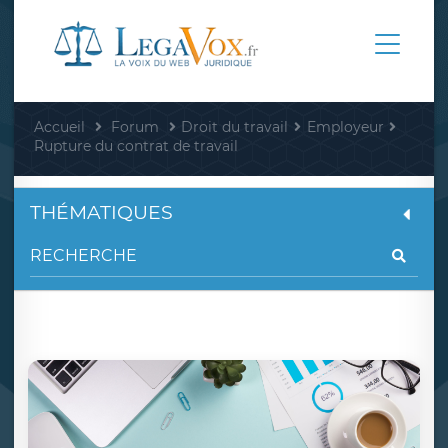
Accueil
Forum
Droit du travail
Employeur
Rupture du contrat de travail
THÉMATIQUES