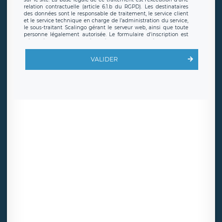
relation contractuelle (article 6.1.b du RGPD). Les destinataires
des données sont le responsable de traitement, le service client
et le service technique en charge de l’administration du service,
le sous-traitant Scalingo gérant le serveur web, ainsi que toute
personne légalement autorisée. Le formulaire d’inscription est
hébergé sur un serveur hébergé par Scalingo, basé en France et
offrant des
clauses de protection conformes au RGPD
. Les
données collectées sont conservées jusqu’à ce que l’Internaute
VALIDER
en sollicite la suppression, étant entendu que vous pouvez
demander la suppression de vos données et retirer votre
consentement à tout moment. Vous disposez également d’un
droit d’accès, de rectification ou de limitation du traitement
relatif à vos données à caractère personnel, ainsi que d’un droit à
la portabilité de vos données. Vous pouvez exercer ces droits
auprès du délégué à la protection des données de LÉGAVOX qui
exerce au siège social de LÉGAVOX et est joignable à l’adresse
mail suivante : donneespersonnelles@legavox.fr. Le responsable
de traitement est la société LÉGAVOX, sis 9 rue Léopold Sédar
Senghor, joignable à l’adresse mail :
responsabledetraitement@legavox.fr. Vous avez également le
droit d’introduire une réclamation auprès d’une autorité de
contrôle.