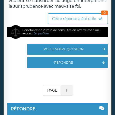
veulent se substituer au Juge en interprétant
la Jurisprudence avec mauvaise foi.
0
Cette réponse a été utile
Bénéficiez de 20min de consultation offerte avec un
avocat.
En profiter
POSEZ VOTRE QUESTION
RÉPONDRE
PAGE
1
RÉPONDRE