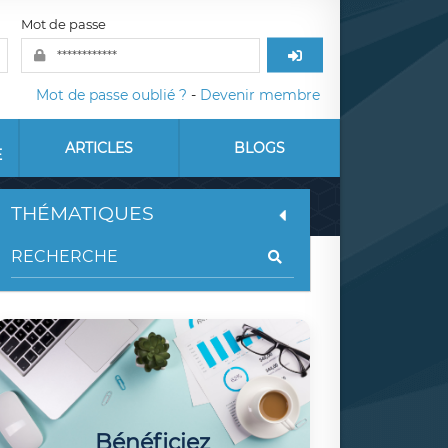
Mot de passe
Mot de passe oublié ?
-
Devenir membre
ARTICLES
BLOGS
E
THÉMATIQUES
Bénéficiez