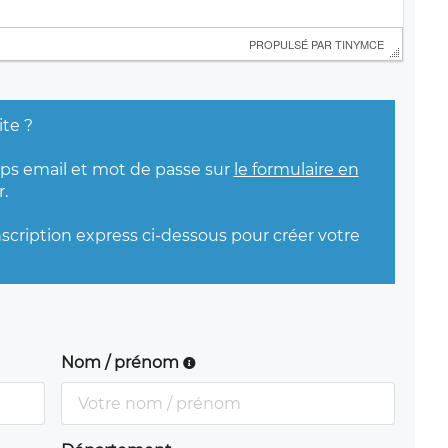
 PROPULSÉ PAR 
TINYMCE
ite ?
mps email et mot de passe sur
le formulaire en
.
nscription express ci-dessous pour créer votre
Nom / prénom