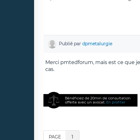
Publié par
dpmetalurgie
Merci pmtedforum, mais est ce que je 
cas.
Bénéficiez de 20min de consultation
offerte avec un avocat.
En profiter
PAGE
1