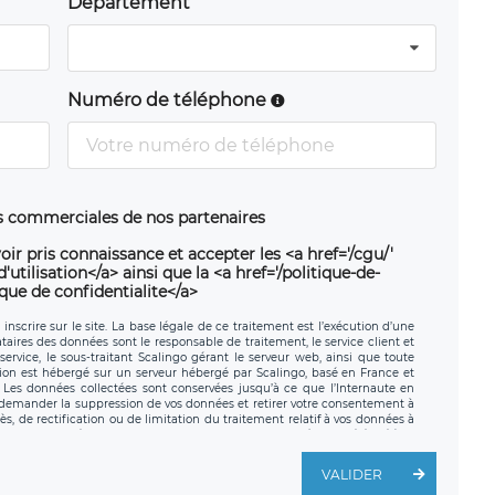
Département
Numéro de téléphone
ns commerciales de nos partenaires
oir pris connaissance et accepter les <a href='/cgu/'
utilisation</a> ainsi que la <a href='/politique-de-
ique de confidentialite</a>
nscrire sur le site. La base légale de ce traitement est l’exécution d’une
nataires des données sont le responsable de traitement, le service client et
ervice, le sous-traitant Scalingo gérant le serveur web, ainsi que toute
tion est hébergé sur un serveur hébergé par Scalingo, basé en France et
. Les données collectées sont conservées jusqu’à ce que l’Internaute en
z demander la suppression de vos données et retirer votre consentement à
, de rectification ou de limitation du traitement relatif à vos données à
ité de vos données. Vous pouvez exercer ces droits auprès du délégué à la
ège social de LÉGAVOX et est joignable à l’adresse mail suivante :
traitement est la société LÉGAVOX, sis 9 rue Léopold Sédar Senghor,
VALIDER
legavox.fr. Vous avez également le droit d’introduire une réclamation