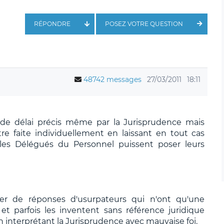
RÉPONDRE
POSEZ VOTRE QUESTION
48742 messages
27/03/2011
18:11
xé de délai précis même par la Jurisprudence mais
re faite individuellement en laissant en tout cas
es Délégués du Personnel puissent poser leurs
ier de réponses d'usurpateurs qui n'ont qu'une
t parfois les inventent sans référence juridique
n interprétant la Jurisprudence avec mauvaise foi.