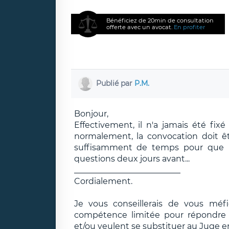
Bénéficiez de 20min de consultation
offerte avec un avocat.
En profiter
Publié par
P.M.
Bonjour,
Effectivement, il n'a jamais été fi
normalement, la convocation doit êt
suffisamment de temps pour que l
questions deux jours avant...
__________________________
Cordialement.
Je vous conseillerais de vous méf
compétence limitée pour répondre e
et/ou veulent se substituer au Juge e