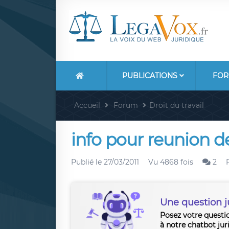
PUBLICATIONS
FOR
Accueil
Forum
Droit du travail
info pour reunion 
Publié le
27/03/2011
Vu 4868 fois
2
Une question j
Posez votre questi
à notre chatbot jur