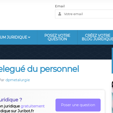
Email
POSEZ VOTRE
CRÉEZ VOTRE
UM JURIDIQUE
QUESTION
BLOG JURIDIQU
delegué du personnel
Par
dpmetalurgie
uridique ?
Poser une question
on juridique
gratuitement
idique sur Juribot.fr