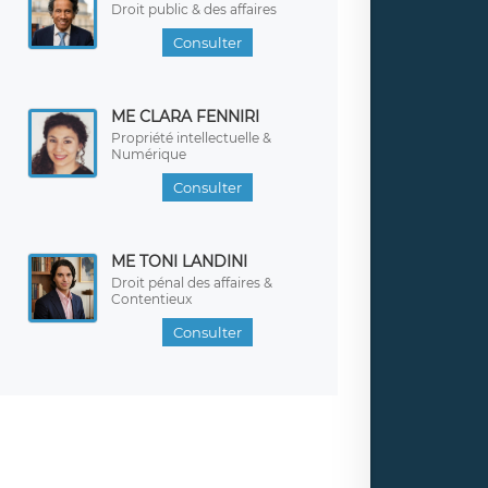
Droit public & des affaires
Consulter
ME CLARA FENNIRI
Propriété intellectuelle &
Numérique
Consulter
ME TONI LANDINI
Droit pénal des affaires &
Contentieux
Consulter