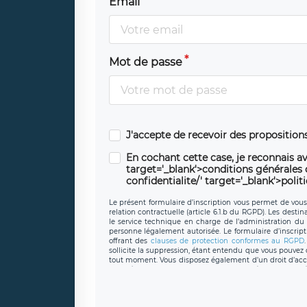
Email
Mot de passe
J'accepte de recevoir des propositio
En cochant cette case, je reconnais av
target='_blank'>conditions générales d'
confidentialite/' target='_blank'>polit
Le présent formulaire d’inscription vous permet de vous i
relation contractuelle (article 6.1.b du RGPD). Les desti
le service technique en charge de l’administration du s
personne légalement autorisée. Le formulaire d’inscrip
offrant des
clauses de protection conformes au RGPD
sollicite la suppression, étant entendu que vous pouve
tout moment. Vous disposez également d’un droit d’accès
caractère personnel, ainsi que d’un droit à la portabil
protection des données de LÉGAVOX qui exerce au si
donneespersonnelles@legavox.fr. Le responsable de 
joignable à l’adresse mail : responsabledetraitement@