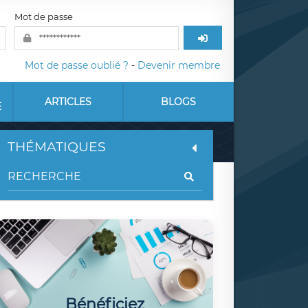
Mot de passe
Mot de passe oublié ?
-
Devenir membre
ARTICLES
BLOGS
E
THÉMATIQUES
Bénéficiez