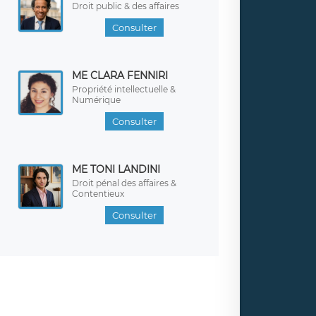
Droit public & des affaires
Consulter
ME CLARA FENNIRI
Propriété intellectuelle &
Numérique
Consulter
ME TONI LANDINI
Droit pénal des affaires &
Contentieux
Consulter