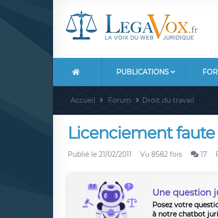
PUBLICATIONS
FOR
Accueil
Forum
Droit du travail
Licenciement faute
Publié le
21/02/2011
Vu 8582 fois
17
Une question j
Posez votre questi
à notre chatbot jur