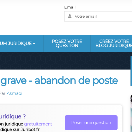
Email
POSEZ VOTRE
CRÉEZ VOTRE
UM JURIDIQUE
QUESTION
BLOG JURIDIQU
 grave - abandon de poste
Par
Asmadi
uridique ?
Poser une question
on juridique
gratuitement
idique sur Juribot.fr