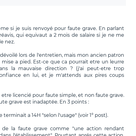
me si je suis renvoyé pour faute grave. En parlant
éavis, qui equivaut a 2 mois de salaire si je ne me
e nez.
dévoilé lors de l'entretien, mais mon ancien patron
a mise a pied. Est-ce que ca pourrait etre un leurre
ns la mauvaise direction ? (j'ai peut-etre trop
onfiance en lui, et je m'attends aux pires coups
etre licencié pour faute simple, et non faute grave.
te grave est inadaptée. En 3 points :
e terminait a 14H "selon l'usage" (voir 1° post).
nt de la faute grave comme "une action rendant
dans l'établissement". Pourtant aprés cette action,