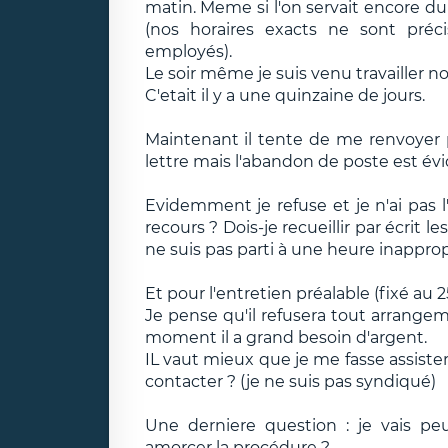
matin. Meme si l'on servait encore du
(nos horaires exacts ne sont préci
employés).
Le soir même je suis venu travailler n
C'etait il y a une quinzaine de jours.
Maintenant il tente de me renvoyer p
lettre mais l'abandon de poste est évi
Evidemment je refuse et je n'ai pas l
recours ? Dois-je recueillir par écri
ne suis pas parti à une heure inapprop
Et pour l'entretien préalable (fixé au 
Je pense qu'il refusera tout arrangeme
moment il a grand besoin d'argent.
IL vaut mieux que je me fasse assiste
contacter ? (je ne suis pas syndiqué)
Une derniere question : je vais p
amorcer la procédure ?