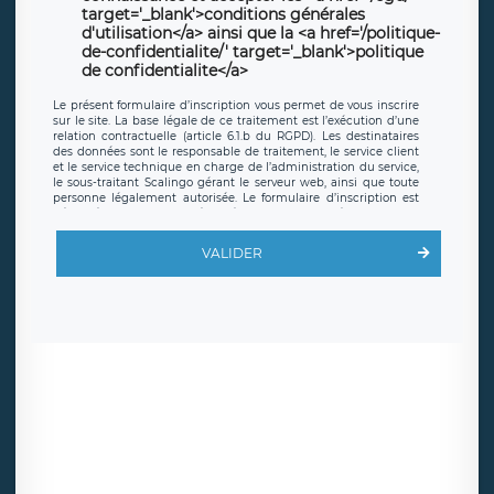
target='_blank'>conditions générales
d'utilisation</a> ainsi que la <a href='/politique-
de-confidentialite/' target='_blank'>politique
de confidentialite</a>
Le présent formulaire d’inscription vous permet de vous inscrire
sur le site. La base légale de ce traitement est l’exécution d’une
relation contractuelle (article 6.1.b du RGPD). Les destinataires
des données sont le responsable de traitement, le service client
et le service technique en charge de l’administration du service,
le sous-traitant Scalingo gérant le serveur web, ainsi que toute
personne légalement autorisée. Le formulaire d’inscription est
hébergé sur un serveur hébergé par Scalingo, basé en France et
offrant des
clauses de protection conformes au RGPD
. Les
données collectées sont conservées jusqu’à ce que l’Internaute
VALIDER
en sollicite la suppression, étant entendu que vous pouvez
demander la suppression de vos données et retirer votre
consentement à tout moment. Vous disposez également d’un
droit d’accès, de rectification ou de limitation du traitement
relatif à vos données à caractère personnel, ainsi que d’un droit à
la portabilité de vos données. Vous pouvez exercer ces droits
auprès du délégué à la protection des données de LÉGAVOX qui
exerce au siège social de LÉGAVOX et est joignable à l’adresse
mail suivante : donneespersonnelles@legavox.fr. Le responsable
de traitement est la société LÉGAVOX, sis 9 rue Léopold Sédar
Senghor, joignable à l’adresse mail :
responsabledetraitement@legavox.fr. Vous avez également le
droit d’introduire une réclamation auprès d’une autorité de
contrôle.