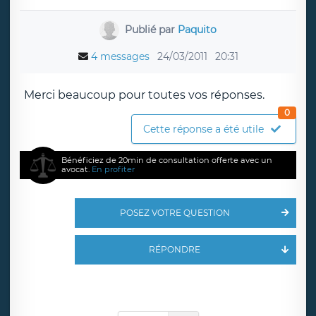
Publié par
Paquito
4 messages
24/03/2011
20:31
Merci beaucoup pour toutes vos réponses.
0
Cette réponse a été utile
Bénéficiez de 20min de consultation offerte avec un
avocat.
En profiter
POSEZ VOTRE QUESTION
RÉPONDRE