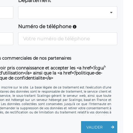
Département
Numéro de téléphone
ns commerciales de nos partenaires
oir pris connaissance et accepter les <a href='/cgu/'
utilisation</a> ainsi que la <a href='/politique-de-
ique de confidentialite</a>
nscrire sur le site. La base légale de ce traitement est l’exécution d’une
nataires des données sont le responsable de traitement, le service client et
ervice, le sous-traitant Scalingo gérant le serveur web, ainsi que toute
tion est hébergé sur un serveur hébergé par Scalingo, basé en France et
. Les données collectées sont conservées jusqu’à ce que l’Internaute en
z demander la suppression de vos données et retirer votre consentement à
, de rectification ou de limitation du traitement relatif à vos données à
ité de vos données. Vous pouvez exercer ces droits auprès du délégué à la
ège social de LÉGAVOX et est joignable à l’adresse mail suivante :
traitement est la société LÉGAVOX, sis 9 rue Léopold Sédar Senghor,
VALIDER
legavox.fr. Vous avez également le droit d’introduire une réclamation