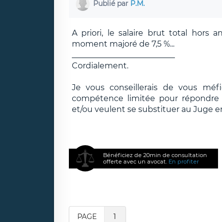
Publié par
P.M.
A priori, le salaire brut total hor
moment majoré de 7,5 %...
__________________________
Cordialement.
Je vous conseillerais de vous méf
compétence limitée pour répondre e
et/ou veulent se substituer au Juge e
Bénéficiez de 20min de consultation
offerte avec un avocat.
En profiter
PAGE
1