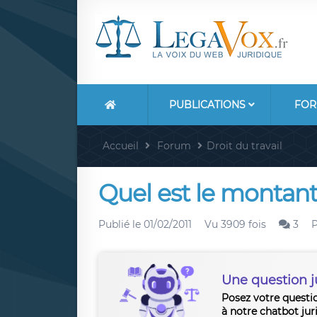
PUBLICATIONS
FOR
Accueil
Forum
Droit du travail
Quel est le monta
Publié le
01/02/2011
Vu 3909 fois
3
Une question j
Posez votre questi
à notre chatbot jur