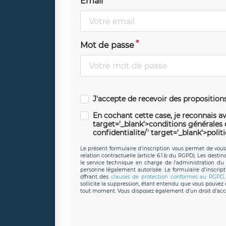
Email
Mot de passe
J'accepte de recevoir des propositio
En cochant cette case, je reconnais av
target='_blank'>conditions générales d'
confidentialite/' target='_blank'>polit
Le présent formulaire d’inscription vous permet de vous i
relation contractuelle (article 6.1.b du RGPD). Les desti
le service technique en charge de l’administration du s
personne légalement autorisée. Le formulaire d’inscrip
offrant des
clauses de protection conformes au RGPD
sollicite la suppression, étant entendu que vous pouve
tout moment. Vous disposez également d’un droit d’accès
caractère personnel, ainsi que d’un droit à la portabil
protection des données de LÉGAVOX qui exerce au si
donneespersonnelles@legavox.fr. Le responsable de 
joignable à l’adresse mail : responsabledetraitement@