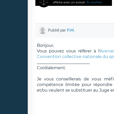
offerte avec un avocat.
En profiter
Publié par
P.M.
Bonjour,
Vous pouvez vous référer à l'
Avenan
Convention collective nationale du sp
__________________________
Cordialement.
Je vous conseillerais de vous méf
compétence limitée pour répondre e
et/ou veulent se substituer au Juge e