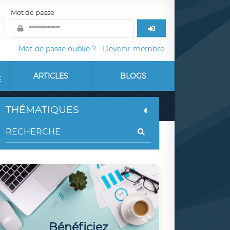
Mot de passe
Mot de passe oublié ?
-
Devenir membre
ARTICLES
BLOGS
E
THÉMATIQUES
Bénéficiez