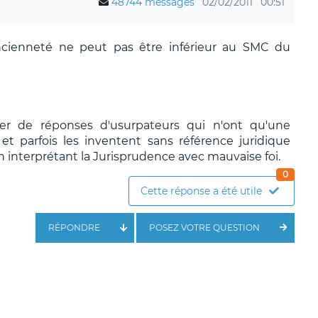
48744 messages
02/02/2011
00:51
s ancienneté ne peut pas être inférieur au SMC du
ier de réponses d'usurpateurs qui n'ont qu'une
t parfois les inventent sans référence juridique
n interprétant la Jurisprudence avec mauvaise foi.
0
Cette réponse a été utile
RÉPONDRE
POSEZ VOTRE QUESTION