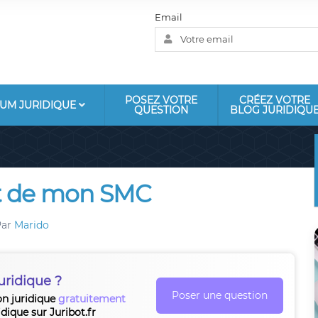
Email
POSEZ VOTRE
CRÉEZ VOTRE
UM JURIDIQUE
QUESTION
BLOG JURIDIQU
nt de mon SMC
Par
Marido
uridique ?
Poser une question
on juridique
gratuitement
idique sur Juribot.fr