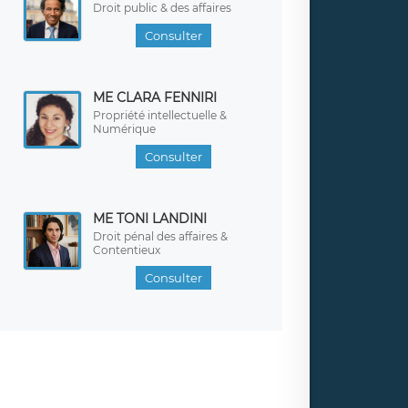
Droit public & des affaires
Consulter
ME CLARA FENNIRI
Propriété intellectuelle &
Numérique
Consulter
ME TONI LANDINI
Droit pénal des affaires &
Contentieux
Consulter