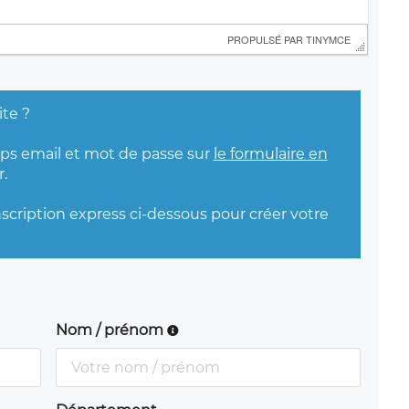
 PROPULSÉ PAR 
TINYMCE
ite ?
mps email et mot de passe sur
le formulaire en
.
nscription express ci-dessous pour créer votre
Nom / prénom