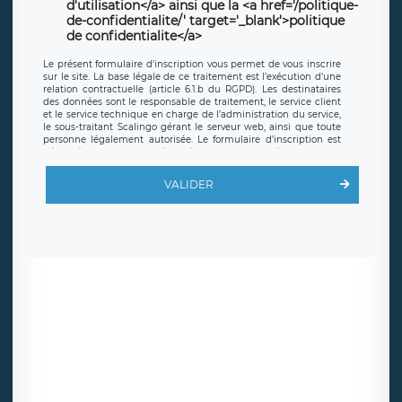
d'utilisation</a> ainsi que la <a href='/politique-
de-confidentialite/' target='_blank'>politique
de confidentialite</a>
Le présent formulaire d’inscription vous permet de vous inscrire
sur le site. La base légale de ce traitement est l’exécution d’une
relation contractuelle (article 6.1.b du RGPD). Les destinataires
des données sont le responsable de traitement, le service client
et le service technique en charge de l’administration du service,
le sous-traitant Scalingo gérant le serveur web, ainsi que toute
personne légalement autorisée. Le formulaire d’inscription est
hébergé sur un serveur hébergé par Scalingo, basé en France et
offrant des
clauses de protection conformes au RGPD
. Les
données collectées sont conservées jusqu’à ce que l’Internaute
VALIDER
en sollicite la suppression, étant entendu que vous pouvez
demander la suppression de vos données et retirer votre
consentement à tout moment. Vous disposez également d’un
droit d’accès, de rectification ou de limitation du traitement
relatif à vos données à caractère personnel, ainsi que d’un droit à
la portabilité de vos données. Vous pouvez exercer ces droits
auprès du délégué à la protection des données de LÉGAVOX qui
exerce au siège social de LÉGAVOX et est joignable à l’adresse
mail suivante : donneespersonnelles@legavox.fr. Le responsable
de traitement est la société LÉGAVOX, sis 9 rue Léopold Sédar
Senghor, joignable à l’adresse mail :
responsabledetraitement@legavox.fr. Vous avez également le
droit d’introduire une réclamation auprès d’une autorité de
contrôle.