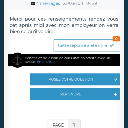
4 messages
23/03/2011
04:29
Merci pour ces renseignements rendez vous
cet aprés midi avec mon employeur on verra
bien ce qu'il va dire.
0
Cette réponse a été utile
Bénéficiez de 20min de consultation offerte avec un
avocat.
En profiter
POSEZ VOTRE QUESTION
RÉPONDRE
PAGE
1