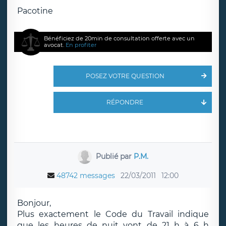
Pacotine
Bénéficiez de 20min de consultation offerte avec un
avocat.
En profiter
POSEZ VOTRE QUESTION
RÉPONDRE
Publié par
P.M.
48742 messages
22/03/2011
12:00
Bonjour,
Plus exactement le Code du Travail indique
que les heures de nuit vont de 21 h à 6 h