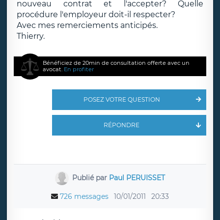
nouveau contrat et l'accepter? Quelle
procédure l'employeur doit-il respecter?
Avec mes remerciements anticipés.
Thierry.
Bénéficiez de 20min de consultation offerte avec un
avocat.
En profiter
POSEZ VOTRE QUESTION
RÉPONDRE
Publié par
Paul PERUISSET
726 messages
10/01/2011
20:33