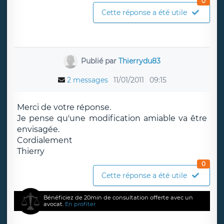
0
Cette réponse a été utile
Publié par
Thierrydu83
2 messages
11/01/2011
09:15
Merci de votre réponse.
Je pense qu'une modification amiable va être
envisagée.
Cordialement
Thierry
0
Cette réponse a été utile
Bénéficiez de 20min de consultation offerte avec un
avocat.
En profiter