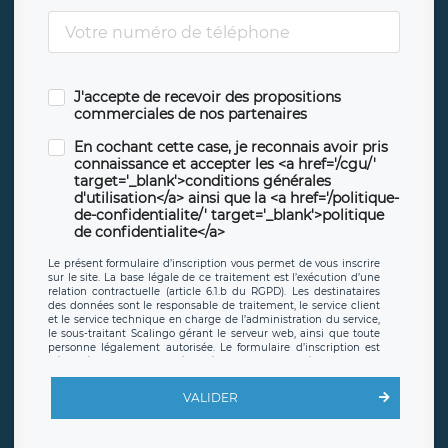
J'accepte de recevoir des propositions
commerciales de nos partenaires
En cochant cette case, je reconnais avoir pris
connaissance et accepter les <a href='/cgu/'
target='_blank'>conditions générales
d'utilisation</a> ainsi que la <a href='/politique-
de-confidentialite/' target='_blank'>politique
de confidentialite</a>
Le présent formulaire d’inscription vous permet de vous inscrire
sur le site. La base légale de ce traitement est l’exécution d’une
relation contractuelle (article 6.1.b du RGPD). Les destinataires
des données sont le responsable de traitement, le service client
et le service technique en charge de l’administration du service,
le sous-traitant Scalingo gérant le serveur web, ainsi que toute
personne légalement autorisée. Le formulaire d’inscription est
hébergé sur un serveur hébergé par Scalingo, basé en France et
offrant des
clauses de protection conformes au RGPD
. Les
données collectées sont conservées jusqu’à ce que l’Internaute
VALIDER
en sollicite la suppression, étant entendu que vous pouvez
demander la suppression de vos données et retirer votre
consentement à tout moment. Vous disposez également d’un
droit d’accès, de rectification ou de limitation du traitement