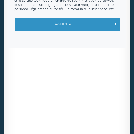
et le service technique en charge de l’administration du service,
le sous-traitant Scalingo gérant le serveur web, ainsi que toute
personne légalement autorisée. Le formulaire d’inscription est
hébergé sur un serveur hébergé par Scalingo, basé en France et
offrant des
clauses de protection conformes au RGPD
. Les
données collectées sont conservées jusqu’à ce que l’Internaute
VALIDER
en sollicite la suppression, étant entendu que vous pouvez
demander la suppression de vos données et retirer votre
consentement à tout moment. Vous disposez également d’un
droit d’accès, de rectification ou de limitation du traitement
relatif à vos données à caractère personnel, ainsi que d’un droit à
la portabilité de vos données. Vous pouvez exercer ces droits
auprès du délégué à la protection des données de LÉGAVOX qui
exerce au siège social de LÉGAVOX et est joignable à l’adresse
mail suivante : donneespersonnelles@legavox.fr. Le responsable
de traitement est la société LÉGAVOX, sis 9 rue Léopold Sédar
Senghor, joignable à l’adresse mail :
responsabledetraitement@legavox.fr. Vous avez également le
droit d’introduire une réclamation auprès d’une autorité de
contrôle.