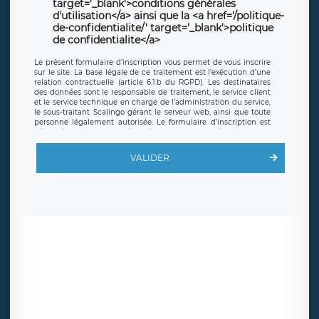
target='_blank'>conditions générales
d'utilisation</a> ainsi que la <a href='/politique-
de-confidentialite/' target='_blank'>politique
de confidentialite</a>
Le présent formulaire d’inscription vous permet de vous inscrire
sur le site. La base légale de ce traitement est l’exécution d’une
relation contractuelle (article 6.1.b du RGPD). Les destinataires
des données sont le responsable de traitement, le service client
et le service technique en charge de l’administration du service,
le sous-traitant Scalingo gérant le serveur web, ainsi que toute
personne légalement autorisée. Le formulaire d’inscription est
hébergé sur un serveur hébergé par Scalingo, basé en France et
offrant des
clauses de protection conformes au RGPD
. Les
données collectées sont conservées jusqu’à ce que l’Internaute
VALIDER
en sollicite la suppression, étant entendu que vous pouvez
demander la suppression de vos données et retirer votre
consentement à tout moment. Vous disposez également d’un
droit d’accès, de rectification ou de limitation du traitement
relatif à vos données à caractère personnel, ainsi que d’un droit à
la portabilité de vos données. Vous pouvez exercer ces droits
auprès du délégué à la protection des données de LÉGAVOX qui
exerce au siège social de LÉGAVOX et est joignable à l’adresse
mail suivante : donneespersonnelles@legavox.fr. Le responsable
de traitement est la société LÉGAVOX, sis 9 rue Léopold Sédar
Senghor, joignable à l’adresse mail :
responsabledetraitement@legavox.fr. Vous avez également le
droit d’introduire une réclamation auprès d’une autorité de
contrôle.