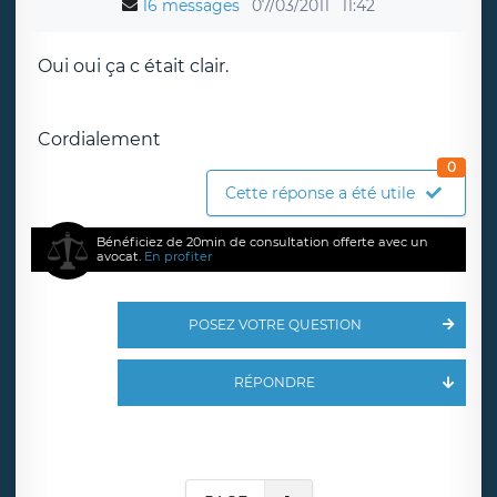
16 messages
07/03/2011
11:42
Oui oui ça c était clair.
Cordialement
0
Cette réponse a été utile
Bénéficiez de 20min de consultation offerte avec un
avocat.
En profiter
POSEZ VOTRE QUESTION
RÉPONDRE