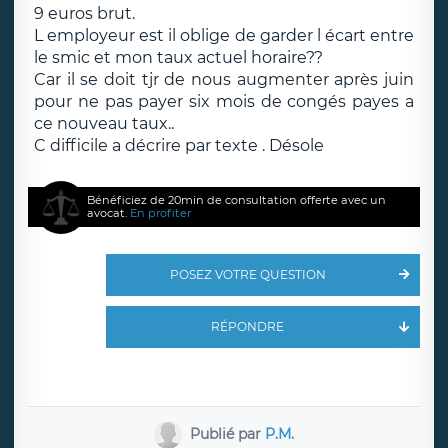
9 euros brut.
L employeur est il oblige de garder l écart entre
le smic et mon taux actuel horaire??
Car il se doit tjr de nous augmenter après juin
pour ne pas payer six mois de congés payes a
ce nouveau taux..
C difficile a décrire par texte . Désole
Bénéficiez de 20min de consultation offerte avec un
avocat.
En profiter
POSEZ VOTRE QUESTION
RÉPONDRE
Publié par
P.M.