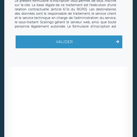
Le présent formulaire d’inscription vous permet de vous inscrire
sur le site. La base légale de ce traitement est l’exécution d’une
relation contractuelle (article 6.1.b du RGPD). Les destinataires
des données sont le responsable de traitement, le service client
et le service technique en charge de l’administration du service,
le sous-traitant Scalingo gérant le serveur web, ainsi que toute
personne légalement autorisée. Le formulaire d’inscription est
hébergé sur un serveur hébergé par Scalingo, basé en France et
offrant des
clauses de protection conformes au RGPD
. Les
données collectées sont conservées jusqu’à ce que l’Internaute
VALIDER
en sollicite la suppression, étant entendu que vous pouvez
demander la suppression de vos données et retirer votre
consentement à tout moment. Vous disposez également d’un
droit d’accès, de rectification ou de limitation du traitement
relatif à vos données à caractère personnel, ainsi que d’un droit à
la portabilité de vos données. Vous pouvez exercer ces droits
auprès du délégué à la protection des données de LÉGAVOX qui
exerce au siège social de LÉGAVOX et est joignable à l’adresse
mail suivante : donneespersonnelles@legavox.fr. Le responsable
de traitement est la société LÉGAVOX, sis 9 rue Léopold Sédar
Senghor, joignable à l’adresse mail :
responsabledetraitement@legavox.fr. Vous avez également le
droit d’introduire une réclamation auprès d’une autorité de
contrôle.