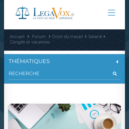
Accueil
Forum
Droit du travail
Salarié
Congés et vacances
THÉMATIQUES