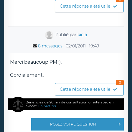
Cette réponse a été utile
Publié par
kicia
8 messages
02/01/2011
19:49
Merci beaucoup PM ;).
Cordialement,
0
Cette réponse a été utile
Bénéficiez de 20min de consultation offerte avec un
avocat.
En profiter
POSEZ VOTRE QUESTION