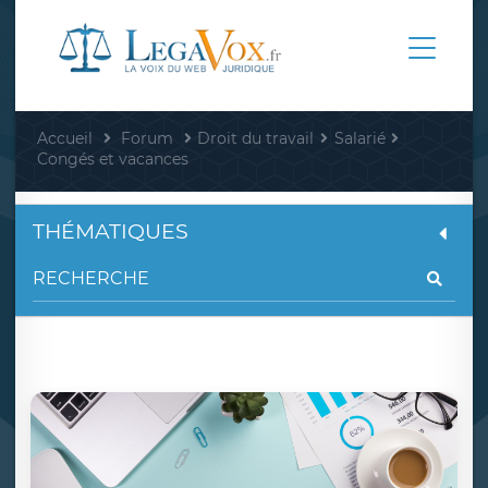
Accueil
Forum
Droit du travail
Salarié
Congés et vacances
THÉMATIQUES