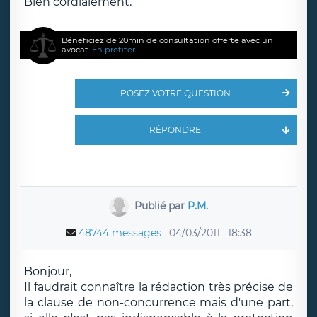
Bien cordialement.
Bénéficiez de 20min de consultation offerte avec un
avocat.
En profiter
POSEZ VOTRE QUESTION
RÉPONDRE
Publié par
P.M.
48744 messages
04/03/2011
18:38
Bonjour,
Il faudrait connaître la rédaction très précise de
la clause de non-concurrence mais d'une part,