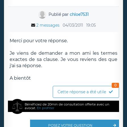
Publié par
chloe7531
2 messages
04/03/2011
19:05
Merci pour votre réponse.
Je viens de demander a mon ami les termes
exactes de sa clause. Je vous reviens des que
j'ai sa réponse.
A bientôt
0
Cette réponse a été utile
Bénéficiez de 20min de consultation offerte avec un
avocat.
En profiter
POSEZ VOTRE QUESTION