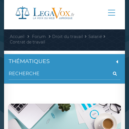
Accueil
Forum
Droit du travail
Salarié
Contrat de travail
THÉMATIQUES