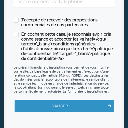
J'accepte de recevoir des propositions
commerciales de nos partenaires
En cochant cette case, je reconnais avoir pris
connaissance et accepter les <a href='/cgu/'
target='_blank'>conditions générales
d'utilisation</a> ainsi que la <a href='/politique-
de-confidentialite/' target='_blank'>politique
de confidentialite</a>
Le présent formulaire d’inscription vous permet de vous inscrire
sur le site. La base légale de ce traitement est l’exécution d’une
relation contractuelle (article 6.1.b du RGPD). Les destinataires
des données sont le responsable de traitement, le service client
et le service technique en charge de l’administration du service,
le sous-traitant Scalingo gérant le serveur web, ainsi que toute
personne légalement autorisée. Le formulaire d’inscription est
hébergé sur un serveur hébergé par Scalingo, basé en France et
offrant des
clauses de protection conformes au RGPD
. Les
données collectées sont conservées jusqu’à ce que l’Internaute
VALIDER
en sollicite la suppression, étant entendu que vous pouvez
demander la suppression de vos données et retirer votre
consentement à tout moment. Vous disposez également d’un
droit d’accès, de rectification ou de limitation du traitement
relatif à vos données à caractère personnel, ainsi que d’un droit à
la portabilité de vos données. Vous pouvez exercer ces droits