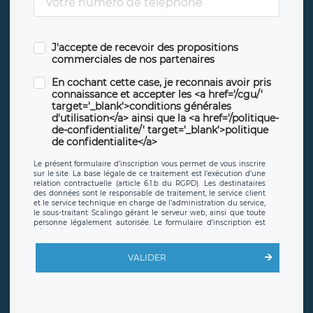
J'accepte de recevoir des propositions
commerciales de nos partenaires
En cochant cette case, je reconnais avoir pris
connaissance et accepter les <a href='/cgu/'
target='_blank'>conditions générales
d'utilisation</a> ainsi que la <a href='/politique-
de-confidentialite/' target='_blank'>politique
de confidentialite</a>
Le présent formulaire d’inscription vous permet de vous inscrire
sur le site. La base légale de ce traitement est l’exécution d’une
relation contractuelle (article 6.1.b du RGPD). Les destinataires
des données sont le responsable de traitement, le service client
et le service technique en charge de l’administration du service,
le sous-traitant Scalingo gérant le serveur web, ainsi que toute
personne légalement autorisée. Le formulaire d’inscription est
hébergé sur un serveur hébergé par Scalingo, basé en France et
offrant des
clauses de protection conformes au RGPD
. Les
données collectées sont conservées jusqu’à ce que l’Internaute
VALIDER
en sollicite la suppression, étant entendu que vous pouvez
demander la suppression de vos données et retirer votre
consentement à tout moment. Vous disposez également d’un
droit d’accès, de rectification ou de limitation du traitement
relatif à vos données à caractère personnel, ainsi que d’un droit à
la portabilité de vos données. Vous pouvez exercer ces droits