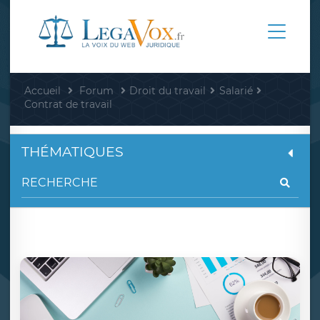
Accueil
Forum
Droit du travail
Salarié
Contrat de travail
THÉMATIQUES