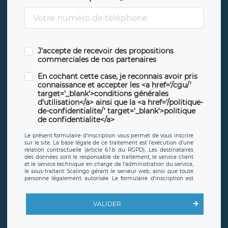
J'accepte de recevoir des propositions
commerciales de nos partenaires
En cochant cette case, je reconnais avoir pris
connaissance et accepter les <a href='/cgu/'
target='_blank'>conditions générales
d'utilisation</a> ainsi que la <a href='/politique-
de-confidentialite/' target='_blank'>politique
de confidentialite</a>
Le présent formulaire d’inscription vous permet de vous inscrire
sur le site. La base légale de ce traitement est l’exécution d’une
relation contractuelle (article 6.1.b du RGPD). Les destinataires
des données sont le responsable de traitement, le service client
et le service technique en charge de l’administration du service,
le sous-traitant Scalingo gérant le serveur web, ainsi que toute
personne légalement autorisée. Le formulaire d’inscription est
hébergé sur un serveur hébergé par Scalingo, basé en France et
offrant des
clauses de protection conformes au RGPD
. Les
données collectées sont conservées jusqu’à ce que l’Internaute
VALIDER
en sollicite la suppression, étant entendu que vous pouvez
demander la suppression de vos données et retirer votre
consentement à tout moment. Vous disposez également d’un