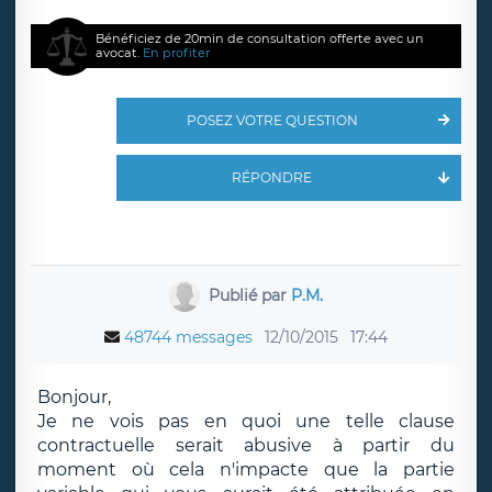
Bénéficiez de 20min de consultation offerte avec un
avocat.
En profiter
POSEZ VOTRE QUESTION
RÉPONDRE
Publié par
P.M.
48744 messages
12/10/2015
17:44
Bonjour,
Je ne vois pas en quoi une telle clause
contractuelle serait abusive à partir du
moment où cela n'impacte que la partie