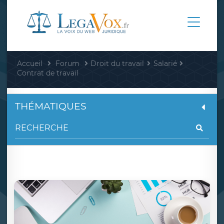
Accueil
Forum
Droit du travail
Salarié
Contrat de travail
THÉMATIQUES