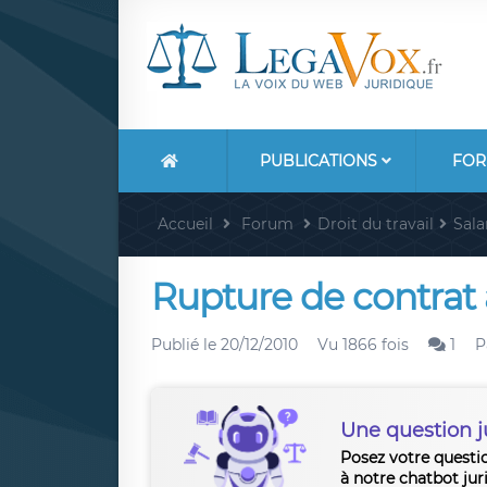
PUBLICATIONS
FOR
Accueil
Forum
Droit du travail
Sala
Rupture de contrat 
Publié le
20/12/2010
Vu 1866 fois
1
P
Une question j
Posez votre questi
à notre chatbot jur