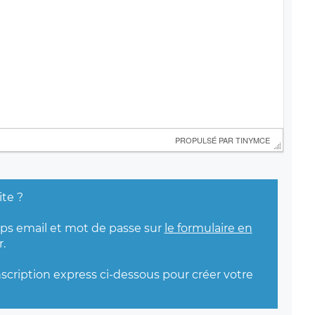
 PROPULSÉ PAR 
TINYMCE
ite ?
mps email et mot de passe sur
le formulaire en
.
nscription express ci-dessous pour créer votre