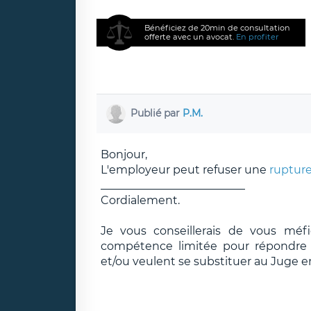
Bénéficiez de 20min de consultation
offerte avec un avocat.
En profiter
Publié par
P.M.
Bonjour,
L'employeur peut refuser une
rupture
__________________________
Cordialement.
Je vous conseillerais de vous méf
compétence limitée pour répondre e
et/ou veulent se substituer au Juge e