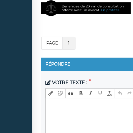
Bénéficiez de 20min de consultation
offerte avec un avocat.
En profiter
PAGE
1
RÉPONDRE
VOTRE TEXTE :