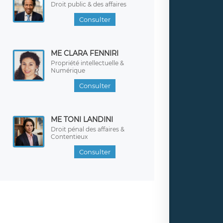
Droit public & des affaires
Consulter
ME CLARA FENNIRI
Propriété intellectuelle &
Numérique
Consulter
ME TONI LANDINI
Droit pénal des affaires &
Contentieux
Consulter