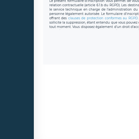
Le présent formulaire d’inscription vous permet de vous i
relation contractuelle (article 6.1.b du RGPD). Les desti
le service technique en charge de l’administration du s
personne légalement autorisée. Le formulaire d’inscrip
offrant des
clauses de protection conformes au RGPD
sollicite la suppression, étant entendu que vous pouve
tout moment. Vous disposez également d’un droit d’accès
caractère personnel, ainsi que d’un droit à la portabil
protection des données de LÉGAVOX qui exerce au si
donneespersonnelles@legavox.fr. Le responsable de 
joignable à l’adresse mail : responsabledetraitement@
auprès d’une autorité de contrôle.