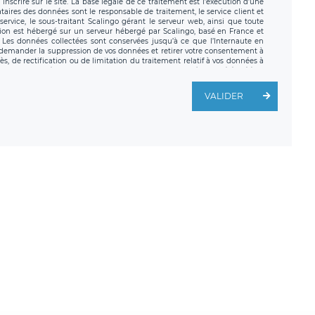
nscrire sur le site. La base légale de ce traitement est l’exécution d’une
nataires des données sont le responsable de traitement, le service client et
ervice, le sous-traitant Scalingo gérant le serveur web, ainsi que toute
tion est hébergé sur un serveur hébergé par Scalingo, basé en France et
. Les données collectées sont conservées jusqu’à ce que l’Internaute en
z demander la suppression de vos données et retirer votre consentement à
, de rectification ou de limitation du traitement relatif à vos données à
ité de vos données. Vous pouvez exercer ces droits auprès du délégué à la
ège social de LÉGAVOX et est joignable à l’adresse mail suivante :
traitement est la société LÉGAVOX, sis 9 rue Léopold Sédar Senghor,
VALIDER
legavox.fr. Vous avez également le droit d’introduire une réclamation