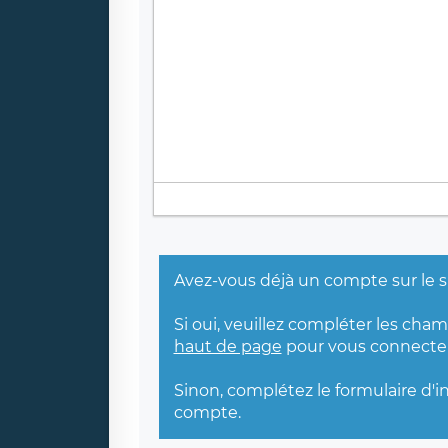
Avez-vous déjà un compte sur le s
Si oui, veuillez compléter les cha
haut de page
pour vous connecter
Sinon, complétez le formulaire d'i
compte.