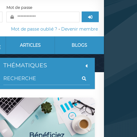
Mot de passe
Mot de passe oublié ?
-
Devenir membre
ARTICLES
BLOGS
E
THÉMATIQUES
Bénéficiez