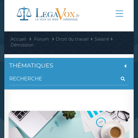
Accueil
Forum
Droit du travail
Salarié
Démission
THÉMATIQUES