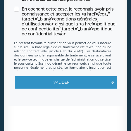
En cochant cette case, je reconnais avoir pris
connaissance et accepter les <a href='/cgu/'
target='_blank'>conditions générales
d'utilisation</a> ainsi que la <a href='/politique-
de-confidentialite/' target='_blank'>politique
de confidentialite</a>
Le présent formulaire d’inscription vous permet de vous inscrire
sur le site. La base légale de ce traitement est l’exécution d’une
relation contractuelle (article 6.1.b du RGPD). Les destinataires
des données sont le responsable de traitement, le service client
et le service technique en charge de l’administration du service,
le sous-traitant Scalingo gérant le serveur web, ainsi que toute
personne légalement autorisée. Le formulaire d’inscription est
hébergé sur un serveur hébergé par Scalingo, basé en France et
offrant des
clauses de protection conformes au RGPD
. Les
données collectées sont conservées jusqu’à ce que l’Internaute
VALIDER
en sollicite la suppression, étant entendu que vous pouvez
demander la suppression de vos données et retirer votre
consentement à tout moment. Vous disposez également d’un
droit d’accès, de rectification ou de limitation du traitement
relatif à vos données à caractère personnel, ainsi que d’un droit à
la portabilité de vos données. Vous pouvez exercer ces droits
auprès du délégué à la protection des données de LÉGAVOX qui
exerce au siège social de LÉGAVOX et est joignable à l’adresse
mail suivante : donneespersonnelles@legavox.fr. Le responsable
de traitement est la société LÉGAVOX, sis 9 rue Léopold Sédar
Senghor, joignable à l’adresse mail :
responsabledetraitement@legavox.fr. Vous avez également le