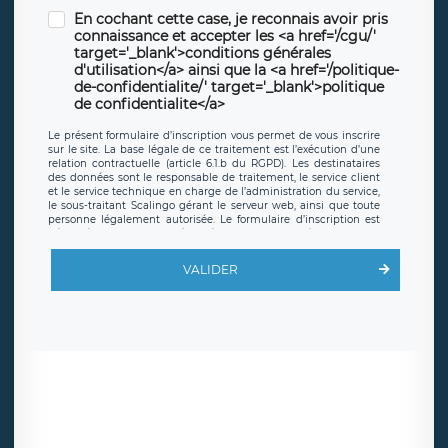
En cochant cette case, je reconnais avoir pris
connaissance et accepter les <a href='/cgu/'
target='_blank'>conditions générales
d'utilisation</a> ainsi que la <a href='/politique-
de-confidentialite/' target='_blank'>politique
de confidentialite</a>
Le présent formulaire d’inscription vous permet de vous inscrire
sur le site. La base légale de ce traitement est l’exécution d’une
relation contractuelle (article 6.1.b du RGPD). Les destinataires
des données sont le responsable de traitement, le service client
et le service technique en charge de l’administration du service,
le sous-traitant Scalingo gérant le serveur web, ainsi que toute
personne légalement autorisée. Le formulaire d’inscription est
hébergé sur un serveur hébergé par Scalingo, basé en France et
offrant des
clauses de protection conformes au RGPD
. Les
données collectées sont conservées jusqu’à ce que l’Internaute
VALIDER
en sollicite la suppression, étant entendu que vous pouvez
demander la suppression de vos données et retirer votre
consentement à tout moment. Vous disposez également d’un
droit d’accès, de rectification ou de limitation du traitement
relatif à vos données à caractère personnel, ainsi que d’un droit à
la portabilité de vos données. Vous pouvez exercer ces droits
auprès du délégué à la protection des données de LÉGAVOX qui
exerce au siège social de LÉGAVOX et est joignable à l’adresse
mail suivante : donneespersonnelles@legavox.fr. Le responsable
de traitement est la société LÉGAVOX, sis 9 rue Léopold Sédar
Senghor, joignable à l’adresse mail :
responsabledetraitement@legavox.fr. Vous avez également le
droit d’introduire une réclamation auprès d’une autorité de