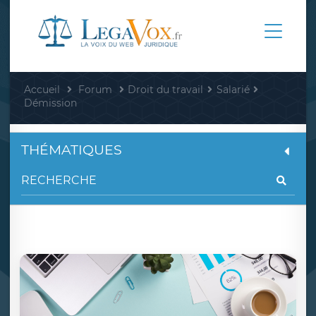
Accueil
Forum
Droit du travail
Salarié
Démission
THÉMATIQUES