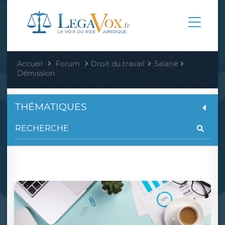
Accueil
Forum
Droit du travail
Salarié
Démission
THÉMATIQUES