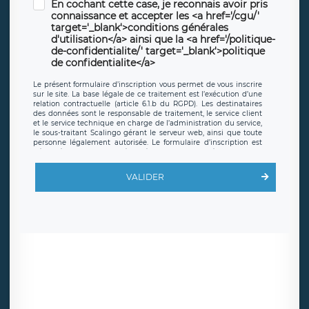
En cochant cette case, je reconnais avoir pris
connaissance et accepter les <a href='/cgu/'
target='_blank'>conditions générales
d'utilisation</a> ainsi que la <a href='/politique-
de-confidentialite/' target='_blank'>politique
de confidentialite</a>
Le présent formulaire d’inscription vous permet de vous inscrire
sur le site. La base légale de ce traitement est l’exécution d’une
relation contractuelle (article 6.1.b du RGPD). Les destinataires
des données sont le responsable de traitement, le service client
et le service technique en charge de l’administration du service,
le sous-traitant Scalingo gérant le serveur web, ainsi que toute
personne légalement autorisée. Le formulaire d’inscription est
hébergé sur un serveur hébergé par Scalingo, basé en France et
offrant des
clauses de protection conformes au RGPD
. Les
données collectées sont conservées jusqu’à ce que l’Internaute
VALIDER
en sollicite la suppression, étant entendu que vous pouvez
demander la suppression de vos données et retirer votre
consentement à tout moment. Vous disposez également d’un
droit d’accès, de rectification ou de limitation du traitement
relatif à vos données à caractère personnel, ainsi que d’un droit à
la portabilité de vos données. Vous pouvez exercer ces droits
auprès du délégué à la protection des données de LÉGAVOX qui
exerce au siège social de LÉGAVOX et est joignable à l’adresse
mail suivante : donneespersonnelles@legavox.fr. Le responsable
de traitement est la société LÉGAVOX, sis 9 rue Léopold Sédar
Senghor, joignable à l’adresse mail :
responsabledetraitement@legavox.fr. Vous avez également le
droit d’introduire une réclamation auprès d’une autorité de
contrôle.