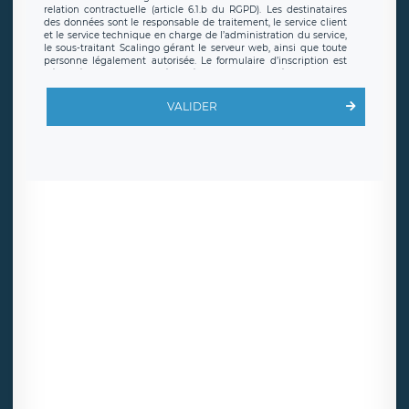
relation contractuelle (article 6.1.b du RGPD). Les destinataires
des données sont le responsable de traitement, le service client
et le service technique en charge de l’administration du service,
le sous-traitant Scalingo gérant le serveur web, ainsi que toute
personne légalement autorisée. Le formulaire d’inscription est
hébergé sur un serveur hébergé par Scalingo, basé en France et
offrant des
clauses de protection conformes au RGPD
. Les
données collectées sont conservées jusqu’à ce que l’Internaute
VALIDER
en sollicite la suppression, étant entendu que vous pouvez
demander la suppression de vos données et retirer votre
consentement à tout moment. Vous disposez également d’un
droit d’accès, de rectification ou de limitation du traitement
relatif à vos données à caractère personnel, ainsi que d’un droit à
la portabilité de vos données. Vous pouvez exercer ces droits
auprès du délégué à la protection des données de LÉGAVOX qui
exerce au siège social de LÉGAVOX et est joignable à l’adresse
mail suivante : donneespersonnelles@legavox.fr. Le responsable
de traitement est la société LÉGAVOX, sis 9 rue Léopold Sédar
Senghor, joignable à l’adresse mail :
responsabledetraitement@legavox.fr. Vous avez également le
droit d’introduire une réclamation auprès d’une autorité de
contrôle.