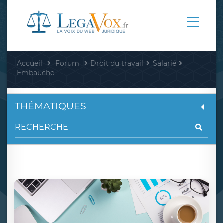
Accueil
Forum
Droit du travail
Salarié
Embauche
THÉMATIQUES