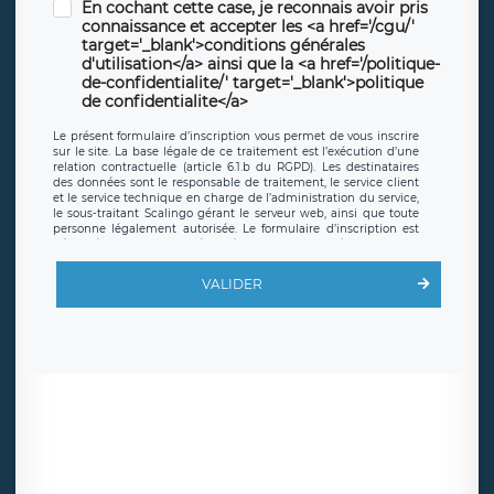
En cochant cette case, je reconnais avoir pris
connaissance et accepter les <a href='/cgu/'
target='_blank'>conditions générales
d'utilisation</a> ainsi que la <a href='/politique-
de-confidentialite/' target='_blank'>politique
de confidentialite</a>
Le présent formulaire d’inscription vous permet de vous inscrire
sur le site. La base légale de ce traitement est l’exécution d’une
relation contractuelle (article 6.1.b du RGPD). Les destinataires
des données sont le responsable de traitement, le service client
et le service technique en charge de l’administration du service,
le sous-traitant Scalingo gérant le serveur web, ainsi que toute
personne légalement autorisée. Le formulaire d’inscription est
hébergé sur un serveur hébergé par Scalingo, basé en France et
offrant des
clauses de protection conformes au RGPD
. Les
données collectées sont conservées jusqu’à ce que l’Internaute
VALIDER
en sollicite la suppression, étant entendu que vous pouvez
demander la suppression de vos données et retirer votre
consentement à tout moment. Vous disposez également d’un
droit d’accès, de rectification ou de limitation du traitement
relatif à vos données à caractère personnel, ainsi que d’un droit à
la portabilité de vos données. Vous pouvez exercer ces droits
auprès du délégué à la protection des données de LÉGAVOX qui
exerce au siège social de LÉGAVOX et est joignable à l’adresse
mail suivante : donneespersonnelles@legavox.fr. Le responsable
de traitement est la société LÉGAVOX, sis 9 rue Léopold Sédar
Senghor, joignable à l’adresse mail :
responsabledetraitement@legavox.fr. Vous avez également le
droit d’introduire une réclamation auprès d’une autorité de
contrôle.