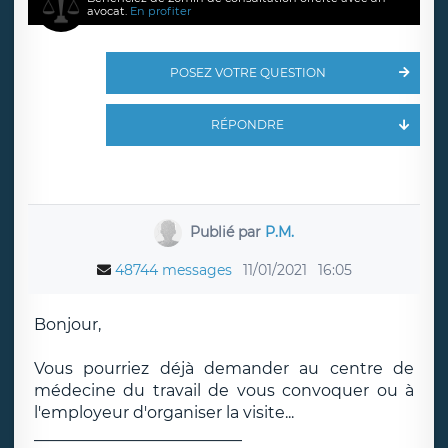
avocat.
En profiter
POSEZ VOTRE QUESTION
RÉPONDRE
Publié par
P.M.
48744 messages
11/01/2021
16:05
Bonjour,
Vous pourriez déjà demander au centre de
médecine du travail de vous convoquer ou à
l'employeur d'organiser la visite...
__________________________