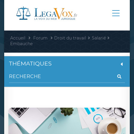
Accueil
Forum
Droit du travail
Salarié
Embauche
THÉMATIQUES