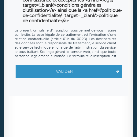
connaissance et accepter les <a href='/cgu/'
target='_blank'>conditions générales
d'utilisation</a> ainsi que la <a href='/politique-
de-confidentialite/' target='_blank'>politique
de confidentialite</a>
Le présent formulaire d’inscription vous permet de vous inscrire
sur le site. La base légale de ce traitement est l’exécution d’une
relation contractuelle (article 6.1.b du RGPD). Les destinataires
des données sont le responsable de traitement, le service client
et le service technique en charge de l’administration du service,
le sous-traitant Scalingo gérant le serveur web, ainsi que toute
personne légalement autorisée. Le formulaire d’inscription est
hébergé sur un serveur hébergé par Scalingo, basé en France et
offrant des
clauses de protection conformes au RGPD
. Les
données collectées sont conservées jusqu’à ce que l’Internaute
VALIDER
en sollicite la suppression, étant entendu que vous pouvez
demander la suppression de vos données et retirer votre
consentement à tout moment. Vous disposez également d’un
droit d’accès, de rectification ou de limitation du traitement
relatif à vos données à caractère personnel, ainsi que d’un droit à
la portabilité de vos données. Vous pouvez exercer ces droits
auprès du délégué à la protection des données de LÉGAVOX qui
exerce au siège social de LÉGAVOX et est joignable à l’adresse
mail suivante : donneespersonnelles@legavox.fr. Le responsable
de traitement est la société LÉGAVOX, sis 9 rue Léopold Sédar
Senghor, joignable à l’adresse mail :
responsabledetraitement@legavox.fr. Vous avez également le
droit d’introduire une réclamation auprès d’une autorité de
contrôle.