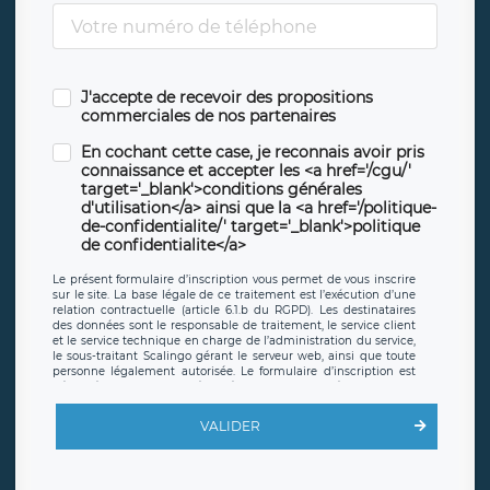
J'accepte de recevoir des propositions
commerciales de nos partenaires
En cochant cette case, je reconnais avoir pris
connaissance et accepter les <a href='/cgu/'
target='_blank'>conditions générales
d'utilisation</a> ainsi que la <a href='/politique-
de-confidentialite/' target='_blank'>politique
de confidentialite</a>
Le présent formulaire d’inscription vous permet de vous inscrire
sur le site. La base légale de ce traitement est l’exécution d’une
relation contractuelle (article 6.1.b du RGPD). Les destinataires
des données sont le responsable de traitement, le service client
et le service technique en charge de l’administration du service,
le sous-traitant Scalingo gérant le serveur web, ainsi que toute
personne légalement autorisée. Le formulaire d’inscription est
hébergé sur un serveur hébergé par Scalingo, basé en France et
offrant des
clauses de protection conformes au RGPD
. Les
données collectées sont conservées jusqu’à ce que l’Internaute
VALIDER
en sollicite la suppression, étant entendu que vous pouvez
demander la suppression de vos données et retirer votre
consentement à tout moment. Vous disposez également d’un
droit d’accès, de rectification ou de limitation du traitement